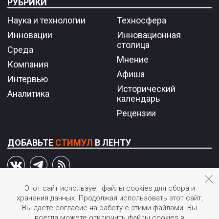
РУБРИКИ
Наука и технологии
Техносфера
Инновации
Инновационная
столица
Среда
Мнение
Компания
Афиша
Интервью
Исторический
Аналитика
календарь
Рецензии
ДОБАВЬТЕ
СТИМУЛ
В ЛЕНТУ
Этот сайт использует файлы cookies для сбора и
хранения данных. Продолжая использовать этот сайт,
© 2026 STIмул.
Вы даете согласие на работу с этими файлами. Вы
Журнал об инновациях в России.
всегда можете отключить файлы cookies в