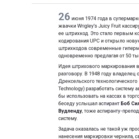
26
июня 1974 года в супермарке
жвачки Wrigley's Juicy Fruit касси
ее штрихкод. Это стало первым 
кодирования UPC и открыло новую
штрихкодов современные гиперма
одновременно предлагая от 50 тыс
Идея штрихового маркирования в
разговору. В 1948 году владелец
Дрексельского технологического ин
Technology) разработать систему 
бы использовать на кассах в торг
беседу услышал аспирант
Боб Си
Вудленду
, тоже аспиранту-препо
систему.
Задача оказалась не такой уж про
нанесения маркировки чернила, с