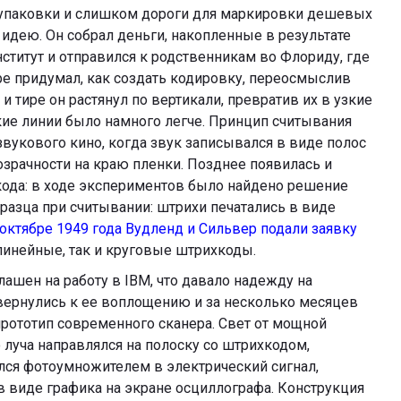
с упаковки и слишком дороги для маркировки дешевых
 идею. Он собрал деньги, накопленные в результате
ститут и отправился к родственникам во Флориду, где
е придумал, как создать кодировку, переосмыслив
 тире он растянул по вертикали, превратив их в узкие
кие линии было намного легче. Принцип считывания
звукового кино, когда звук записывался в виде полос
зрачности на краю пленки. Позднее появилась и
ода: в ходе экспериментов было найдено решение
азца при считывании: штрихи печатались в виде
 октябре 1949 года Вудленд и Сильвер подали заявку
линейные, так и круговые штрихкоды.
ашен на работу в IBM, что давало надежду на
вернулись к ее воплощению и за несколько месяцев
рототип современного сканера. Свет от мощной
 луча направлялся на полоску со штрихкодом,
ся фотоумножителем в электрический сигнал,
 виде графика на экране осциллографа. Конструкция