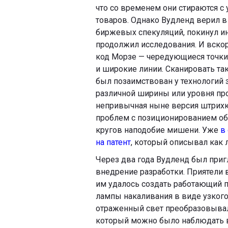
что со временем они стираются 
товаров. Однако Вудленд верил в
биржевых спекуляций, покинул ин
продолжил исследования. И вскор
код Морзе — чередующиеся точки и
и широкие линии. Сканировать та
был позаимствован у технологий 
различной ширины или уровня про
непривычная ныне версия штрихк
проблем с позиционированием обр
кругов наподобие мишени. Уже
в
на патент
, который описывал как 
Через два года Вудленд был пригл
внедрение разработки. Приятели 
им удалось создать работающий п
лампы накаливания в виде узкого
отраженный свет преобразовывал
который можно было наблюдать в