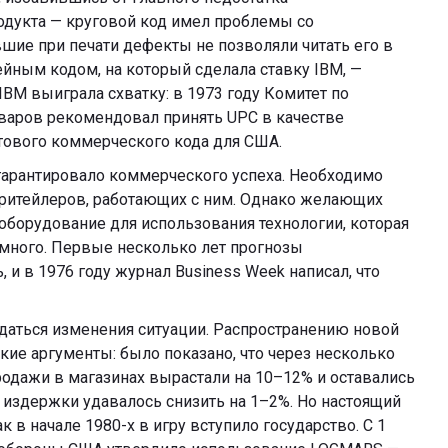
одукта — круговой код имел проблемы со
шие при печати дефекты не позволяли читать его в
йным кодом, на который сделала ставку IBM, —
BM выиграла схватку: в 1973 году Комитет по
варов рекомендовал принять UPC в качестве
тового коммерческого кода для США.
гарантировало коммерческого успеха. Необходимо
 ритейлеров, работающих с ним. Однако желающих
борудование для использования технологии, которая
емного. Первые несколько лет прогнозы
и в 1976 году журнал Business Week написал, что
ждаться изменения ситуации. Распространению новой
кие аргументы: было показано, что через несколько
родажи в магазинах вырастали на 10–12% и оставались
 издержки удавалось снизить на 1–2%. Но настоящий
 в начале 1980-х в игру вступило государство. С 1