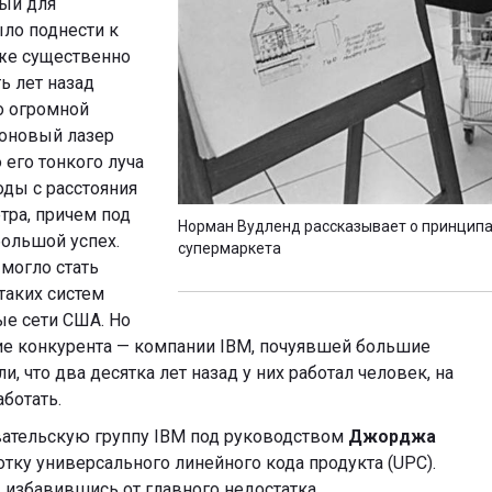
ый для
ло поднести к
же существенно
ь лет назад
о огромной
оновый лазер
его тонкого луча
ды с расстояния
тра, причем под
Норман Вудленд рассказывает о принципах
ольшой успех.
супермаркета
могло стать
таких систем
ые сети США. Но
е конкурента — компании IBM, почуявшей большие
, что два десятка лет назад у них работал человек, на
ботать.
ательскую группу IBM под руководством
Джорджа
отку универсального линейного кода продукта (UPC).
 избавившись от главного недостатка