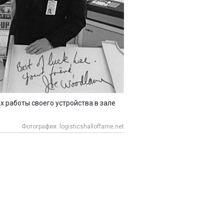
 работы своего устройства в зале
Фотография: logisticshalloffame.net