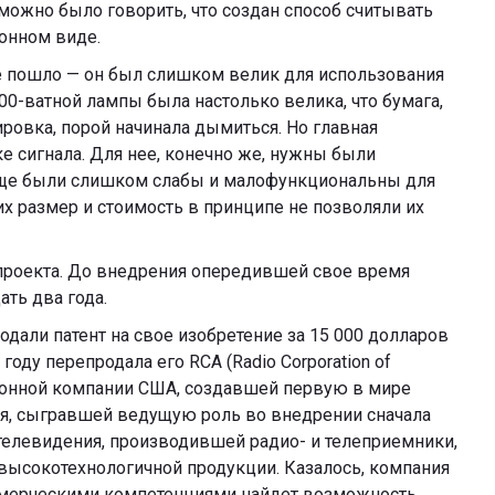
можно было говорить, что создан способ считывать
онном виде.
е пошло — он был слишком велик для использования
500-ватной лампы была настолько велика, что бумага,
ровка, порой начинала дымиться. Но главная
е сигнала. Для нее, конечно же, нужны были
еще были слишком слабы и малофункциональны для
их размер и стоимость в принципе не позволяли их
проекта. До внедрения опередившей свое время
ть два года.
одали патент на свое изобретение за 15 000 долларов
 году перепродала его RCA (Radio Corporation of
онной компании США, создавшей первую в мире
, сыгравшей ведущую роль во внедрении сначала
 телевидения, производившей радио- и телеприемники,
высокотехнологичной продукции. Казалось, компания
ммерческими компетенциями найдет возможность