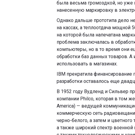
была весьма громоздкой, но уже 
нанесенную маркировку в электр
Однако дальше прототипа дело н
на кассах, а теплоотдача мощной 
на которой была напечатана марки
проблема заключалась в обработк
компьютеры, но в то время они 
обработки баз данных товаров. А 
использовать в магазинах.
IBM прекратила финансирование 
разработки оставалось еще двадца
В 1952 году Вудленд и Сильвер пр
компании Philco, которая в том же
America) — ведущей коммуникаци
коммерческую сеть радиовещания
черно-белого, а затем и цветного
а также широкий спектр военной 
с такими технологическими и ко