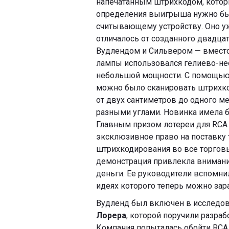
напечатанным штрихкодом, котор
определения выигрыша нужно бы
считывающему устройству. Оно у
отличалось от созданного двадцат
Вудлендом и Сильвером — вмест
лампы использовался гелиево-не
небольшой мощности. С помощью 
можно было сканировать штрихко
от двух сантиметров до одного ме
разными углами. Новинка имела б
Главным призом лотереи для RCA 
эксклюзивное право на поставку 
штрихкодирования во все торгов
демонстрация привлекла внимани
деньги. Ее руководители вспомнили
идеях которого теперь можно зара
Вудленд был включен в исследов
Лорера
, которой поручили разраб
Компания попыталась обойти RCA,