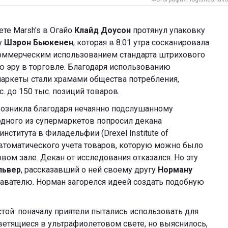
те Marsh's в Огайо
Клайд Доусон
протянул упаковку
ру
Шэрон Бьюкенен
, которая в 8:01 утра сосканировала
коммерческим использованием стандарта штрихового
 эру в торговле. Благодаря использованию
ркеты стали храмами общества потребления,
. до 150 тыс. позиций товаров.
озникла благодаря нечаянно подслушанному
 одного из супермаркетов попросил декана
ститута в Филадельфии (Drexel Institute of
автоматического учета товаров, которую можно было
овом зале. Декан от исследования отказался. Но эту
львер
, рассказавший о ней своему другу
Норману
давателю. Норман загорелся идеей создать подобную
стой: поначалу приятели пытались использовать для
ветящиеся в ультрафиолетовом свете, но выяснилось,