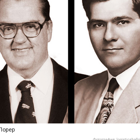
Лорер
Фотография: logisticshall