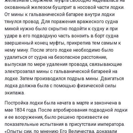
железным стержнем. Муфта свободно надевалась на
окованный железом бушприт в носовой части лодки.
От мины к гальванической батарее внутри лодки
тянулся провод. Для поражения вражеского судна
миной нужно было скрытно подойти к судну и при
ударе в его подводную часть вонзить в борт судна
заершенный конец муфты, прикрепив тем самым к
нему мину. После этого лодке необходимо было
удалиться от судна на безопасное расстояние,
выпуская по мере удаления провода, связывающие
электрозапал мины с гальванической батареей на
лодке. Затем производился подрыв мины. Двигаться
лодка должна была с помощью физической силы
экипажа.
Постройка лодки была начата в марте и закончена в
мае 1834 года. После апробирования подводной лодки
и ее вооружения, было решено произвести ее
показательные испытания в присутствии императора.
«Опыты сии, по мнению Его Величества, доказали