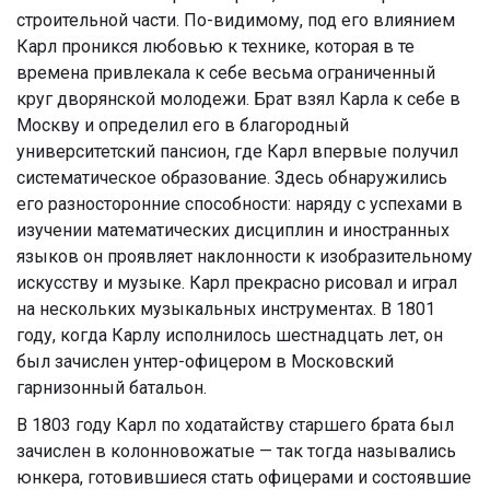
строительной части. По-видимому, под его влиянием
Карл проникся любовью к технике, которая в те
времена привлекала к себе весьма ограниченный
круг дворянской молодежи. Брат взял Карла к себе в
Москву и определил его в благородный
университетский пансион, где Карл впервые получил
систематическое образование. Здесь обнаружились
его разносторонние способности: наряду с успехами в
изучении математических дисциплин и иностранных
языков он проявляет наклонности к изобразительному
искусству и музыке. Карл прекрасно рисовал и играл
на нескольких музыкальных инструментах. В 1801
году, когда Карлу исполнилось шестнадцать лет, он
был зачислен унтер-офицером в Московский
гарнизонный батальон.
В 1803 году Карл по ходатайству старшего брата был
зачислен в колонновожатые — так тогда назывались
юнкера, готовившиеся стать офицерами и состоявшие