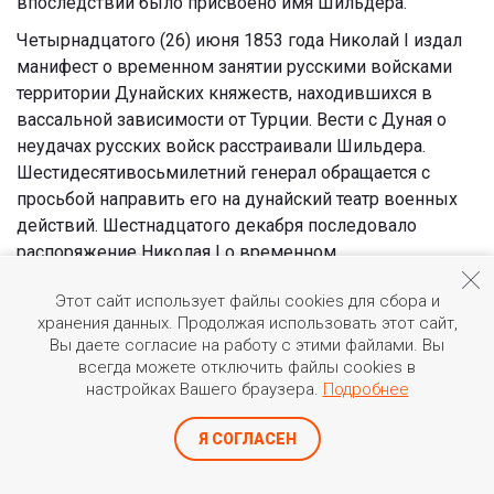
впоследствии было присвоено имя Шильдера.
Четырнадцатого (26) июня 1853 года Николай I издал
манифест о временном занятии русскими войсками
территории Дунайских княжеств, находившихся в
вассальной зависимости от Турции. Вести с Дуная о
неудачах русских войск расстраивали Шильдера.
Шестидесятивосьмилетний генерал обращается с
просьбой направить его на дунайский театр военных
действий. Шестнадцатого декабря последовало
распоряжение Николая I о временном
командировании Шильдера в распоряжение
Этот сайт использует файлы cookies для сбора и
командующего, которым был князь Михаил
хранения данных. Продолжая использовать этот сайт,
Дмитриевич Горчаков.
Вы даете согласие на работу с этими файлами. Вы
всегда можете отключить файлы cookies в
настройках Вашего браузера.
Подробнее
Шильдер настаивал на том, чтобы
Я СОГЛАСЕН
перейти от бездействия к решительному
штурму неприятельских крепостей па правом