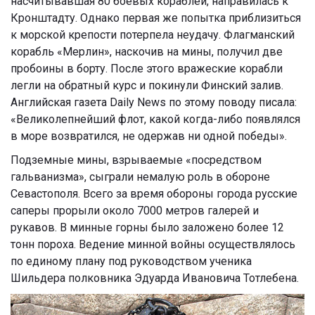
насчитывавшая 80 боевых кораблей, направилась к
Кронштадту. Однако первая же попытка приблизиться
к морской крепости потерпела неудачу. Флагманский
корабль «Мерлин», наскочив на мины, получил две
пробоины в борту. После этого вражеские корабли
легли на обратный курс и покинули Финский залив.
Английская газета Daily News по этому поводу писала:
«Великолепнейший флот, какой когда-либо появлялся
в море возвратился, не одержав ни одной победы».
Подземные мины, взрываемые «посредством
гальванизма», сыграли немалую роль в обороне
Севастополя. Всего за время обороны города русские
саперы прорыли около 7000 метров галерей и
рукавов. В минные горны было заложено более 12
тонн пороха. Ведение минной войны осуществлялось
по единому плану под руководством ученика
Шильдера полковника Эдуарда Ивановича Тотлебена.