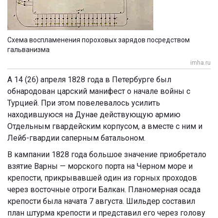
Схема воспламенения пороховых зарядов посредством
гальванизма
imha.ru
А 14 (26) апреля 1828 года в Петербурге был
обнародован царский манифест о начале войны с
Турцией. При этом повелевалось усилить
находившуюся на Дунае действующую армию
Отдельным гвардейским корпусом, а вместе с ним и
Лейб-гвардии саперным батальоном.
В кампании 1828 года большое значение приобретало
взятие Варны — морского порта на Черном море и
крепости, прикрывавшей один из горных проходов
через восточные отроги Балкан. Планомерная осада
крепости была начата 7 августа. Шильдер составил
план штурма крепости и представил его через голову