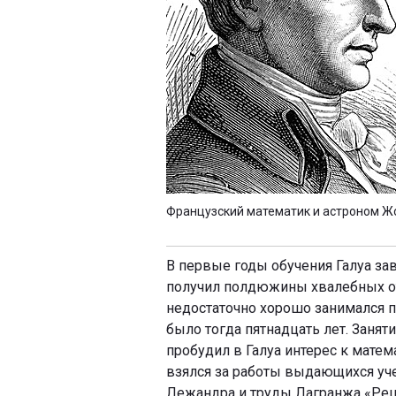
Французский математик и астроном Ж
В первые годы обучения Галуа за
получил полдюжины хвалебных от
недостаточно хорошо занимался по
было тогда пятнадцать лет. Занят
пробудил в Галуа интерес к матем
взялся за работы выдающихся уче
Лежандра и труды Лагранжа «Реш