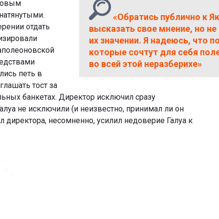
новым
натянутыми.
«Обратись публично к Яко
ерении отдать
высказать свое мнение, но не 
изировали
их значении. Я надеюсь, что п
аполеоновской
которые сочтут для себя пол
редствами
во всей этой неразберихе»
лись петь в
глашать тост за
ьных банкетах. Директор исключил сразу
алуа не исключили (и неизвестно, принимал ли он
ол директора, несомненно, усилил недоверие Галуа к