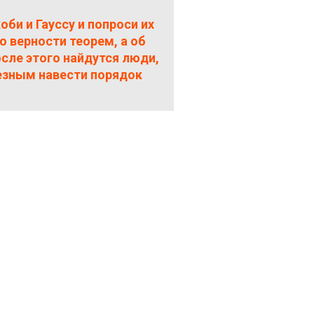
би и Гауссу и попроси их
о верности теорем, а об
осле этого найдутся люди,
езным навести порядок