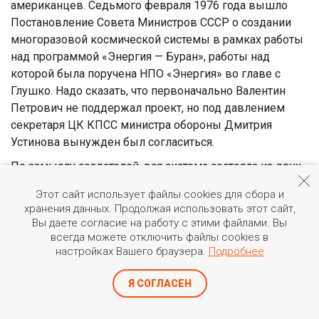
американцев. Седьмого февраля 1976 года вышло
Постановление Совета Министров СССР о создании
многоразовой космической системы в рамках работы
над программой «Энергия — Буран», работы над
которой была поручена НПО «Энергия» во главе с
Глушко. Надо сказать, что первоначально Валентин
Петрович не поддержал проект, но под давлением
секретаря ЦК КПСС министра обороны Дмитрия
Устинова вынужден был согласиться.
По замыслу создателей, вся система состояла из двух
компонентов: космического «челнока» под названием
Этот сайт использует файлы cookies для сбора и
«Буран» и ракетоносителя «Энергия». Она была самой
хранения данных. Продолжая использовать этот сайт,
мощной из всех, созданных в СССР: ее вес на старте
Вы даете согласие на работу с этими файлами. Вы
составлял 2400 тонн, при этом ракета должна была
всегда можете отключить файлы cookies в
вывести на орбиту «челнок», стартовый вес которого
настройках Вашего браузера.
Подробнее
составлял 105 тонн, а полезная нагрузка — 30 тонн.
Я СОГЛАСЕН
Специально для нее Глушко придумал и
спроектировал кислородно-керосиновый двигатель