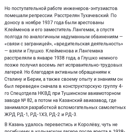
Но поступательной работе инженеров-энтузиастов
помешали репрессии. Расстрелян Тухачевский. По
доносу в ноябре 1937 года были арестованы
Клейменов и его заместитель Лангемак, а спустя
полгода по аналогичным надуманным обвинениям —
«связи с заграницей», «вредительская деятельность»
— взяли и Глушко. Клейменова и Лангемака
расстреляли в январе 1938 года, а Глушко немного
позже получил восемь лет исправительно-трудовых
лагерей. Но благодаря активным обращениям к
Сталину и Берии, а также своему опыту и знаниям он
был переведен сначала в конструкторскую группу 4-
го Спецотдела НКВД при Тушинском авиамоторном
заводе № 82, а потом на Казанский авиазавод, где
занимался разработкой вспомогательных самолетных
ЖРД РД-1, РД-1ХЗ, РД-2 и РД-3.
В Казань удалось перевестись и Королёву, чуть не
погибшему в колымском лагере после ареста в 1938-