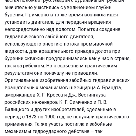
частая поломка труб. Аварии с бурильными трубами
значительно участились с увеличением глубин
бурения. Примерно в то же время возникла идея
установить двигатель для передачи вращения
непосредственно над долотом. Попытки создания
гидравлического забойного двигателя,
использующего энергию потока промывочной
жидкости, для вращательного привода долота при
бурении скважин предпринимались как у нас в стране,
так и за рубежом. Но к серьезным практическим
результатам они поначалу не приводили.
Оригинальные изобретения забойных гидравлических
вращательных механизмов швейцарца А. Брандта,
американцев Х. Г. Кросса и Дж. Вестингауза,
российских инженеров К. Г. Симченко и П. В.
Балицкого и других изобретателей, сделанные в
период с 1873 по 1900 год, не получили практического
применения. Та же участь постигла и забойные
механизмы гидроударного действия — так