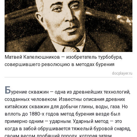
Матвей Капелюшников — изобретатель турбобура,
совершившего революцию в методах бурения
docplayer.ru
Б
урение скважин — одна из древнейших технологий,
созданных человеком. Известны описания древних
китайских скважин для добычи глины, воды, газа. Но
вплоть до 1880-х годов метод бурения везде был
примерно одним — ударным. Ударный метод — это
когда в забой обрушивается тяжелый буровой снаряд,
своим весом дробящий породу, которая затем