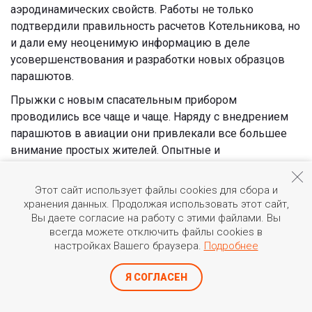
аэродинамических свойств. Работы не только
подтвердили правильность расчетов Котельникова, но
и дали ему неоценимую информацию в деле
усовершенствования и разработки новых образцов
парашютов.
Прыжки с новым спасательным прибором
проводились все чаще и чаще. Наряду с внедрением
парашютов в авиации они привлекали все большее
внимание простых жителей. Опытные и
экспериментальные прыжки собирали массы народа,
больше походя на театральные представления,
Этот сайт использует файлы cookies для сбора и
нежели на научные исследования. Начали создаваться
хранения данных. Продолжая использовать этот сайт,
кружки по обучению прыжкам с парашютом,
Вы даете согласие на работу с этими файлами. Вы
всегда можете отключить файлы cookies в
представляющие его не только как спасательное
настройках Вашего браузера.
Подробнее
устройство, но и как снаряд новой спортивной
дисциплины.
Я СОГЛАСЕН