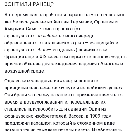
ЗОНТ ИЛИ РАНЕЦ?
В то время над разработкой парашюта уже несколько
лет бились ученые из Англии, Германии, Франции и
Америки. Само слово парашют (от
французского
раrасhutе
, в свою очередь
образованного от итальянского
раrа
— «защищай» и
французского
chute
— «падение») появилось во
Франции еще в XIX веке при первых попытках создать
приспособление для замедления падения объектов в
воздушной среде.
Однако все западные инженеры пошли по
принципиально неверному пути и не добились успеха.
Они брали за основу парашюты, применявшиеся в то
время в воздухоплавании, и, переделывая их,
старались приспособить для авиации. Один из
французских изобретателей, Вассер, в 1909 году
предложил парашют, который в сложенном виде
помещался на самолете позади пилота. Изобретатель