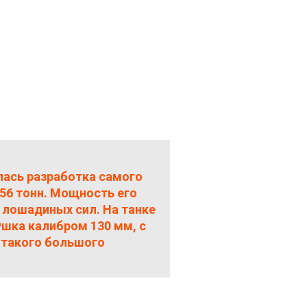
елась разработка самого
 56 тонн. Мощность его
 лошадиных сил. На танке
ушка калибром 130 мм, с
к такого большого