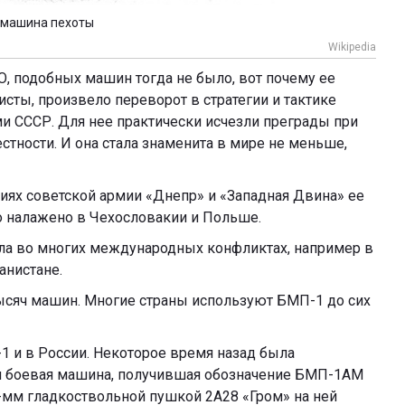
 машина пехоты
Wikipedia
ТО, подобных машин тогда не было, вот почему ее
сты, произвело переворот в стратегии и тактике
 СССР. Для нее практически исчезли преграды при
тности. И она стала знаменита в мире не меньше,
ях советской армии «Днепр» и «Западная Двина» ее
о налажено в Чехословакии и Польше.
а во многих международных конфликтах, например в
анистане.
ысяч машин. Многие страны используют БМП-1 до сих
 и в России. Некоторое время назад была
я боевая машина, получившая обозначение БМП-1АМ
-мм гладкоствольной пушкой 2А28 «Гром» на ней