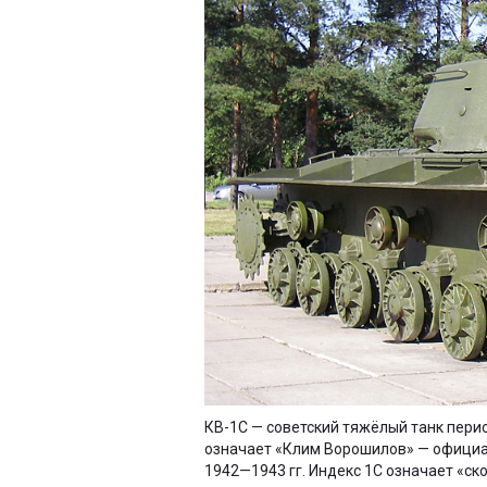
КВ-1С — советский тяжёлый танк пери
означает «Клим Ворошилов» — официа
1942—1943 гг. Индекс 1С означает «