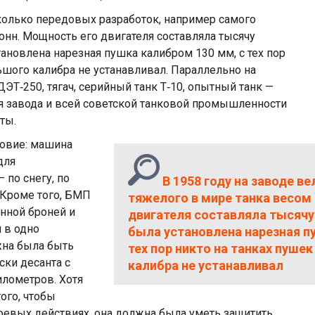
сколько передовых разработок, например самого
онн. Мощность его двигателя составляла тысячу
ановлена нарезная пушка калибром 130 мм, с тех пор
ьшого калибра не устанавливал. Параллельно на
ЭТ‑250, тягач, серийный танк Т‑10, опытный танк —
ля завода и всей советской танковой промышленности
ты.
ловие: машина
для
 по снегу, по
В 1958 году на заводе в
. Кроме того, БМП
тяжелого в мире танка весом
нной броней и
двигателя составляла тысячу
 в одно
была установлена нарезная п
жна была быть
тех пор никто на танках пуше
ки десанта с
калибра не устанавливал
илометров. Хотя
ого, чтобы
оевых действиях, она должна была уметь защитить