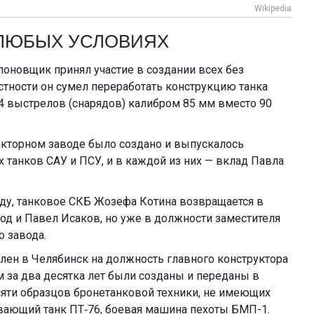
Wikipedia
ЛЮБЫХ УСЛОВИЯХ
оновщик принял участие в создании всех без
стности он сумел переработать конструкцию танка
14 выстрелов (снарядов) калибром 85 мм вместо 90
акторном заводе было создано и выпускалось
танков САУ и ПСУ, и в каждой из них — вклад Павла
оду, танковое СКБ Жозефа Котина возвращается в
род и Павел Исаков, но уже в должности заместителя
о завода.
влен в Челябинск на должность главного конструктора
м за два десятка лет были созданы и переданы в
яти образцов бронетанковой техники, не имеющих
вающий танк ПТ‑76, боевая машина пехоты БМП-1.