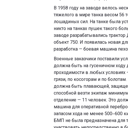
В 1958 году на заводе велось не
тяжелого в мире танка весом 56 т
лошадиных сил. На танке была уст
никто на танках пушек такого бол
заводе разрабатывались трактор Д
объект 750. И появилась новая д
разработка — боевая машина пехо
Военные заказчики поставили ус
должна быть на гусеничном ходу 
проходимости в любых условиях —
грязи, по косогорам и по болотам
должна быть плавающей, защище
способной везти экипаж минимум
отделение — 11 человек. Это дол
машина для оперативной переброс
запасом хода не менее 500‒600 к
БМП не была предназначена для т
участвовать непосредственно в б