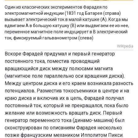
Один из классических экспериментов Фарадея по
электромагнитной индукции (1831 год Батарея (справа)
вызывает электрический ток в малой катушке (А). Когда мы
вдвигаем А в большую катушку (В) или выдвигаем ее из нее,
переменное магнитное поле индуцирует в В электрический
ток, фиксируемый гальванометром (слева)
Wikipedia
Вскоре Фарадей придумал и первый генератор
постоянного тока, поместив проводящий
вращающийся диск между полюсами магнита
(магнитное поле параллельно оси вращения диска).
Между центром диска и его краем возникала разность
потенциалов. Разместив токосъемники в центре и на
краю диска и включив их в цепь, Фарадей получал
постоянный ток, который не прекращался, пока было
желание или возможность вращать диск. Первый
генератор переменного тока (динамо-машина) был
сконструирован по описаниям Фарадея несколько
позже французским механиком Ипполитом Пикси.