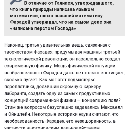
В отличие от Галилея, утверждавшего,
что книга природы написана языком
математики, плохо знавший математику
Фарадей утверждал, что на самом деле она
«написана перстом Господа»
Наконец, третья удивительная вещь, связанная с
творчеством Фарадея: придумывая машины третьей
технологической революции, он параллельно создал
современную физику. Мощь физической интуиции
необразованного Фарадея даже не столько восхищает,
сколько пугает. Как мог этот подмастерье
переплетчика, делавший скромную карьеру
лаборанта, создать одну из самых продуктивных
концепций современной физики — концепцию поля?
Этим же вопросом безуспешно задавались Максвелл
и Эйнштейн. Некоторые историки науки считают, что
необразованность Фарадея, его незашоренность, в
частности ньютоновским дальнодействием,