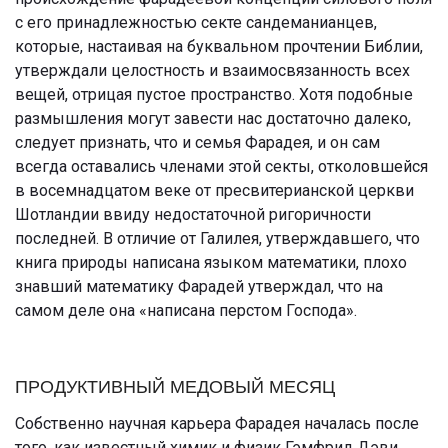
с его принадлежностью секте сандеманианцев,
которые, настаивая на буквальном прочтении Библии,
утверждали целостность и взаимосвязанность всех
вещей, отрицая пустое пространство. Хотя подобные
размышления могут завести нас достаточно далеко,
следует признать, что и семья Фарадея, и он сам
всегда оставались членами этой секты, отколовшейся
в восемнадцатом веке от пресвитерианской церкви
Шотландии ввиду недостаточной ригоричности
последней. В отличие от Галилея, утверждавшего, что
книга природы написана языком математики, плохо
знавший математику Фарадей утверждал, что на
самом деле она «написана перстом Господа».
ПРОДУКТИВНЫЙ МЕДОВЫЙ МЕСЯЦ
Собственно научная карьера Фарадея началась после
того, как известный химик и физик Гэмфрид Дэви