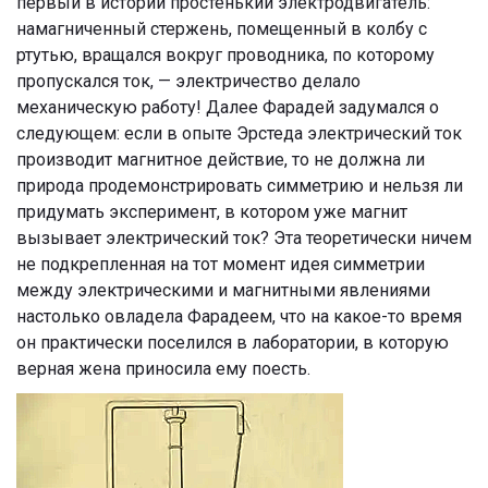
первый в истории простенький электродвигатель:
намагниченный стержень, помещенный в колбу с
ртутью, вращался вокруг проводника, по которому
пропускался ток, — электричество делало
механическую работу! Далее Фарадей задумался о
следующем: если в опыте Эрстеда электрический ток
производит магнитное действие, то не должна ли
природа продемонстрировать симметрию и нельзя ли
придумать эксперимент, в котором уже магнит
вызывает электрический ток? Эта теоретически ничем
не подкрепленная на тот момент идея симметрии
между электрическими и магнитными явлениями
настолько овладела Фарадеем, что на какое-то время
он практически поселился в лаборатории, в которую
верная жена приносила ему поесть.