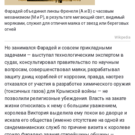
Фарадей объединил линзы Френеля (А и В) с часовым
механизмом (М и Р), в результате мигающий свет, видимый
моряками, служил для отличия маяка от звезд или береговых
огней
Wikipedia
Но занимался Фарадей и совсем прикладными
задачами — выступал технологическим экспертом в
судах, консультировал правительство по научным
вопросам, совершенствовал маяки, разрабатывал
защиту днищ кораблей от коррозии, правда, наотрез
отказался от участия в разработке химического оружия
(токсичных газов) для Крымской войны — не
позволили религиозные убеждения. Власть на закате
жизни относилась к нему с большим уважением,
королева Виктория выделила ему покои во дворце и
искала его общества (именно отсутствие на одной из
сандеманианских служб по причине визита к королеве
стоило Фарадею звания старейшины общины —