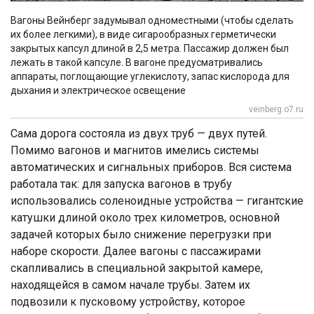
Вагоны Вейнберг задумывал одноместными (чтобы сделать
их более легкими), в виде сигарообразных герметически
закрытых капсул длиной в 2,5 метра. Пассажир должен был
лежать в такой капсуле. В вагоне предусматривались
аппараты, поглощающие углекислоту, запас кислорода для
дыхания и электрическое освещение
veinberg.o7.ru
Сама дорога состояла из двух труб — двух путей.
Помимо вагонов и магнитов имелись системы
автоматических и сигнальных приборов. Вся система
работала так: д
ля запуска вагонов в трубу
использовались соленоидные устройства — гигантские
катушки длиной около трех километров, основной
задачей которых было снижение перегрузки при
наборе скорости. Далее
вагоны с пассажирами
скапливались в специальной закрытой камере,
находящейся в самом начале трубы. Затем их
подвозили к пусковому устройству, которое