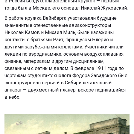
в России воздухоплавательный кружок — первый
тогда был в Москве, его основал Николай Жуковский.
В работе кружка Вейнберга участвовали будущие
знаменитые отечественные авиаконструкторы
Николай Камов и Михаил Миль, были налажены
контакты с братьями Райт, французом Блерио и
другими зарубежными коллегами. Участники читали
лекции по аэродинамике, основам воздухоплавания,
физике, материалам и другим дисциплинам,
связанным с летным делом. В феврале 1911 года по
чертежам студента-технолога Федора Завадского был
сконструирован первый в Сибири летательный
аппарат — двухместный планер, вскоре поднявшийся
в небо.