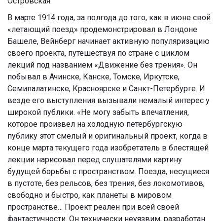
Островская.
В марте 1914 года, за полгода до того, как в июне свой
«летающий поезд» продемонстрировал в Лондоне
Башеле, Вейнберг начинает активную популяризацию
своего проекта, путешествуя по стране с циклом
лекций под названием «Движение без трения». Он
побывал в Ачинске, Канске, Томске, Иркутске,
Семипалатинске, Красноярске и Санкт-Петербурге. И
везде его выступления вызывали немалый интерес у
широкой публики. «Не могу забыть впечатления,
которое произвел на холодную петербургскую
публику этот смелый и оригинальный проект, когда в
конце марта текущего года изобретатель в блестящей
лекции нарисовал перед слушателями картину
будущей борьбы с пространством. Поезда, несущиеся
в пустоте, без рельсов, без трения, без локомотивов,
свободно и быстро, как планеты в мировом
пространстве… Проект реален при всей своей
фантастичности. Он технически неуязвим, разработан