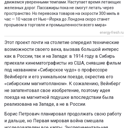
движемся уверенными темпами. Наступает время летающих
железных дорог. Пассажиры пока не смогут летать через
пространство. Но перевозка товаров на скорости 300 миль в
час — 10 часов от Нью—Йорка до Лондона скоро станет
прорывом в торговле и промышленности всего мира»
energy-fresh.ru
Этот проект почти на столетие опередил технические
возможности своего века, вызвав
большой интерес
как в России, так и на Западе
: в 1914 году в Сибирь
приехали кинематографисты из США, снявшие фильм
под названием «Сибирское чудо» о профессоре
Вейнберге и его уникальном поезде, окрестив его
«сибирским магнитопланом». К сожалению, Вейнберг
не запатентовал свое изобретение, поэтому идея
поезда на магнитной подушке впоследствии была
реализована на Западе, а не в России.
Борис Петрович планировал продолжать свою работу
и дальше, но Первая мировая война смешала
исследователям все карты. Экспериментальная