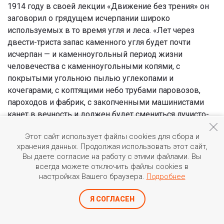
1914 году в своей лекции «Движение без трения» он
заговорил о грядущем исчерпании широко
используемых в то время угля и леса. «Лет через
двести-триста запас каменного угля будет почти
исчерпан — и каменноугольный период жизни
человечества с каменноугольными копями, с
покрытыми угольною пылью углекопами и
кочегарами, с коптящими небо трубами паровозов,
пароходов и фабрик, с закопченными машинистами
канет в вечность и должен будет смениться лучисто-
солнечным периодом в жизни человечества,
Этот сайт использует файлы cookies для сбора и
периодом, когда человечество будет непосредственно
хранения данных. Продолжая использовать этот сайт,
утилизировать лучистую энергию солнца», — говорил
Вы даете согласие на работу с этими файлами. Вы
он. По его мнению, это заставит людей задуматься о
всегда можете отключить файлы cookies в
получении энергии из солнца и ветра. «На смену ныне
настройках Вашего браузера.
Подробнее
дешевого топлива придет дешевая тепловая энергия,
полученная от лучистой энергии солнца», —
Я СОГЛАСЕН
подчеркивал Борис Петрович.