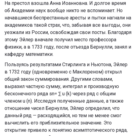
На престол взошла Анна Иоанновна. И долгое время
об Академии наук вообще никто не вспоминает. Но
начавшиеся беспрестанные аресты и пытки нагнали на
академиков такой страх, что, забывая все выгоды, они
уезжали из России, освобождая свои посты. Благодаря
этому Эйлер вначале получил место профессора
физики, а в 1733 году, после отъезда Бернулли, занял и
кафедру математики.
Пользуясь результатами Стирлинга и Ньютона, Эйлер
в 1732 году (одновременно с Маклореном) открыл
общий закон суммирования. Другими словами,
выразил частную сумму, интеграл и производную
бесконечного ряда sn= ∑ u (k) через ряд с общим
членом u (n). Исследуя полученные данные, а также
отношение чисел Бернулли, Эйлер определил, что
данный ряд — расходящийся, но тем не менее смог
вычислить его приблизительное значение. Это
открытие привело к понятию асимптотического ряда,