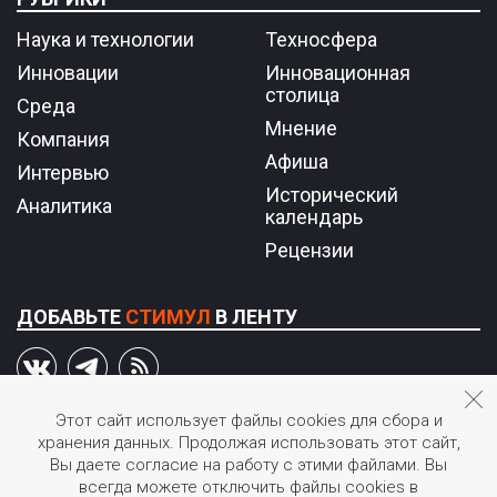
Наука и технологии
Техносфера
Инновации
Инновационная
столица
Среда
Мнение
Компания
Афиша
Интервью
Исторический
Аналитика
календарь
Рецензии
ДОБАВЬТЕ
СТИМУЛ
В ЛЕНТУ
Этот сайт использует файлы cookies для сбора и
хранения данных. Продолжая использовать этот сайт,
© 2026 STIмул.
Вы даете согласие на работу с этими файлами. Вы
Журнал об инновациях в России.
всегда можете отключить файлы cookies в
Перепечатка или иное воспроизведение материалов