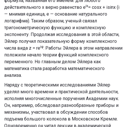
формула, названная его именем: для любого
ix
действительного x верно равенство e
= cosx + isinx (i
— мнимая единица, e — основание натурального
логарифма). Таким образом, ученый связал
тригонометрическую функцию и комплексную
экспоненту. Продолжая исследования в этой области,
Эйлер получил показательную форму комплексного
iφ
числа вида z = re
. Работы Эйлера в этом направлении
положили начало теории функций комплексного
переменного. Но главным делом Эйлера как
математика стала разработка математического
анализа.
Наряду с теоретическими исследованиями Эйлер
уделял много времени и практической деятельности,
исполняя многочисленные поручения Академии наук.
Он, например, обследовал разнообразные приборы и
механизмы, участвовал в обсуждении способов
подъема большого колокола в Московском Кремле.
Одновременно он читал лекции в академической