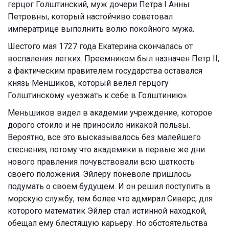
герцог Голштинский, муж дочери Петра I Анны
Петровны, который настойчиво советовал
императрице выполнить волю покойного мужа.
Шестого мая 1727 года Екатерина скончалась от
воспаления легких. Преемником был назначен Петр II,
а фактическим правителем государства оставался
князь Меншиков, который велел герцогу
Голштинскому «уезжать к себе в Голштинию».
Меньшиков видел в академии учреждение, которое
дорого стоило и не приносило никакой пользы.
Вероятно, все это высказывалось без малейшего
стеснения, потому что академики в первые же дни
нового правления почувствовали всю шаткость
своего положения. Эйлеру поневоле пришлось
подумать о своем будущем. И он решил поступить в
морскую службу, тем более что адмирал Сиверс, для
которого математик Эйлер стал истинной находкой,
обещал ему блестящую карьеру. Но обстоятельства