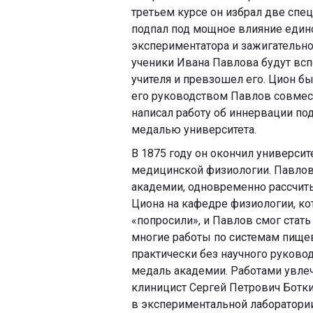
третьем курсе он избрал две спе
подпал под мощное влияние едино
экспериментатора и зажигательн
ученики Ивана Павлова будут вспо
учителя и превзошел его. Цион бы
его руководством Павлов совмес
написал работу об иннервации п
медалью университета.
В 1875 году он окончил университ
медицинской физиологии. Павлов 
академии, одновременно рассчиты
Циона на кафедре физиологии, ко
«попросили», и Павлов смог стать
многие работы по системам пище
практически без научного руково
медаль академии. Работами увле
клиницист Сергей Петрович Ботки
в экспериментальной лаборатори