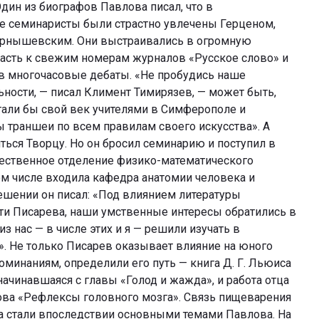
дин из биографов Павлова писал, что в
е семинаристы были страстно увлечены Герценом,
рнышевским. Они выстраивались в огромную
пасть к свежим номерам журналов «Русское слово» и
 в многочасовые дебаты. «Не пробудись наше
ьности, — писал Климент Тимирязев, — может быть,
али бы свой век учителями в Симферополе и
 траншеи по всем правилам своего искусства». А
ься Творцу. Но он бросил семинарию и поступил в
тественное отделение физико-математического
том числе входила кафедра анатомии человека и
ешении он писал: «Под влиянием литературы
ти Писарева, наши умственные интересы обратились в
из нас — в числе этих и я — решили изучать в
». Не только Писарев оказывает влияние на юного
оминаниям, определили его путь — книга Д. Г. Льюиса
ачинавшаяся с главы «Голод и жажда», и работа отца
ова «Рефлексы головного мозга». Связь пищеварения
га стали впоследствии основными темами Павлова. На