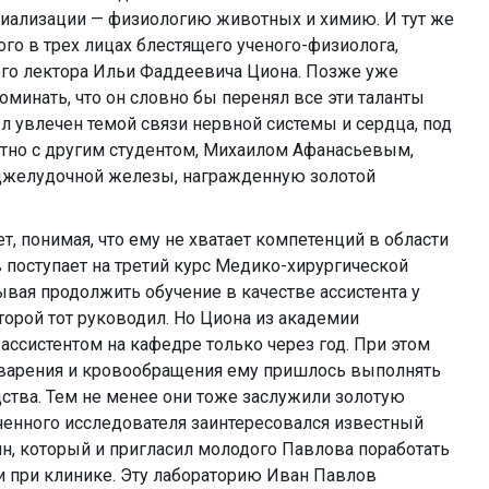
циализации — физиологию животных и химию. И тут же
го в трех лицах блестящего ученого-физиолога,
ого лектора Ильи Фаддеевича Циона. Позже уже
минать, что он словно бы перенял все эти таланты
л увлечен темой связи нервной системы и сердца, под
тно с другим студентом, Михаилом Афанасьевым,
оджелудочной железы, награжденную золотой
ет, понимая, что ему не хватает компетенций в области
поступает на третий курс Медико-хирургической
вая продолжить обучение в качестве ассистента у
торой тот руководил. Но Циона из академии
 ассистентом на кафедре только через год. При этом
варения и кровообращения ему пришлось выполнять
дства. Тем не менее они тоже заслужили золотую
ченного исследователя заинтересовался известный
н, который и пригласил молодого Павлова поработать
и при клинике. Эту лабораторию Иван Павлов