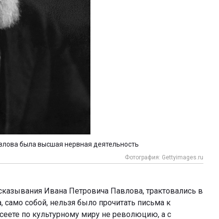
влова была высшая нервная деятельность
Фотография: Gettyimages.ru
сказывания Ивана Петровича Павлова, трактовались в
а, само собой, нельзя было прочитать письма к
сеете по культурному миру не революцию, а с