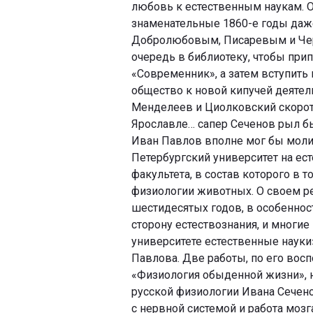
любовь к естественным наукам. О
знаменательные 1860-е годы даж
Добролюбовым, Писаревым и Че
очередь в библиотеку, чтобы при
«Современник», а затем вступить
общество к новой кипучей деятел
Менделеев и Циолковский скорот
Ярославле… сапер Сеченов рыл бы
Иван Павлов вполне мог бы молит
Петербургский университет на ес
факультета, в состав которого в 
физиологии животных. О своем р
шестидесятых годов, в особеннос
сторону естествознания, и многие 
университете естественные науки
Павлова. Две работы, по его восп
«Физиология обыденной жизни», н
русской физиологии Ивана Сечен
с нервной системой и работа моз