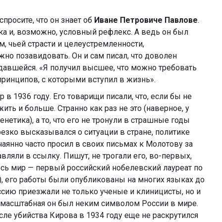
спросите, что он знает об
Иване Петровиче Павлове
.
ка и, возможно, условный рефлекс. А ведь он был
 чьей страсти и целеустремленности,
но позавидовать. Он и сам писал, что доволен
давшейся. «Я получил высшее, что можно требовать
принципов, с которыми вступил в жизнь».
в 1936 году. Его товарищи писали, что, если бы не
ить и больше. Странно как раз не это (наверное, у
нетика), а то, что его не тронули в страшные годы
 резко высказывался о ситуации в стране, политике
чаянно часто просил в своих письмах к Молотову за
вляли в ссылку. Пишут, не трогали его, во-первых,
весь мир — первый российский нобелевский лауреат по
), его работы были опубликованы на многих языках до
ссию приезжали не только ученые и клиницисты, но и
 масштабная он был неким символом России в мире.
сле убийства Кирова в 1934 году еще не раскрутился