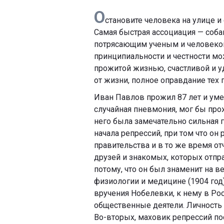
О
становите человека на улице и 
Самая быстрая ассоциация — соба
потрясающим ученым и человеком,
принципиальности и честности мож
прожитой жизнью, счастливой и у
от жизни, полное оправдание тех 
Иван Павлов прожил 87 лет и умер 
случайная пневмония, мог бы прож
него была замечательно сильная ге
начала репрессий, при том что он
правительства и в то же время от
друзей и знакомых, которых отпра
потому, что он был знаменит на 
физиологии и медицине (1904 год
вручения Нобелевки, к нему в Ро
общественные деятели. Личность
Во-вторых, маховик репрессий по