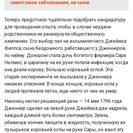
симптомов заболевания, ни сыпи
Теперь предстояло тщательно подобрать кандидатуру
для проведения опыта, чтобы в случае неудачи
родственники не развернули общественную
кампанию. Его выбор пал на восьмилетнего Джеймса
Фиппса, сына бездомного, работавшего у Дженнеров
по найму. Донором стала дочь богатого фермера Сара
Нелмес; в царапину на ее руке попала инфекция, когда
она доила корову, больную коровьей оспой. Эта
стадия эксперимента не вызывала у Дженнера
никаких опасений. В конце концов, коровья оспа у
людей протекала легко, еще никто от нее не умер.
Наконец настал решающий день — 14 мая 1796 года.
Дженнер сделал на левой руке Джеймса два надреза,
каждый длиной чуть более сантиметра. Затем,
обмакнув кончик ланцета в жидкость, полученную из
пузырьков коровьей оспы на руке Сары, он ввел эту