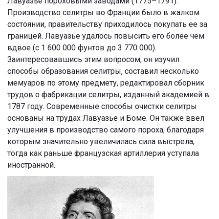
Лавуазье пороховыми заводами (1775–1791).
Производство селитры во Франции было в жалком
состоянии, правительству приходилось покупать ее за
границей. Лавуазье удалось повысить его более чем
вдвое (с 1 600 000 фунтов до 3 770 000).
Заинтересовавшись этим вопросом, он изучил
способы образования селитры, составил несколько
мемуаров по этому предмету, редактировал сборник
трудов о фабрикации селитры, изданный академией в
1787 году. Современные способы очистки селитры
основаны на трудах Лавуазье и Боме. Он также ввел
улучшения в производство самого пороха, благодаря
которым значительно увеличилась сила выстрела,
тогда как раньше французская артиллерия уступала
иностранной.