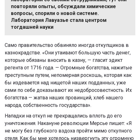
повторяли опыты, обсуждали химические
вопросы, спорили о новой системе.
Лаборатория Лавуазье стала центром
тогдашней науки
Само правительство обвиняло иногда откупщиков в
казнокрадстве. «Они утаивают большую часть денег,
которые обязаны вносить в казну, — гласит эдикт
регента от 1716 года. — Огромные богатства, нажитые
преступным путем, непомерная роскошь, которая как
бы издевается над нищетой наших подданных, уже
сами по себе доказывают их недобросовестность. Их
богатства — жатва наших провинций, хлеб нашего
народа, собственность государства».
Нападки на откуп не прекращались вплоть до его
уничтожения. Накануне революции Мерсье пишет: «Я
не могу без глубокого вздоха пройти мимо откупного
отеля. Как бы мне хотелось низвергнуть эту огромную