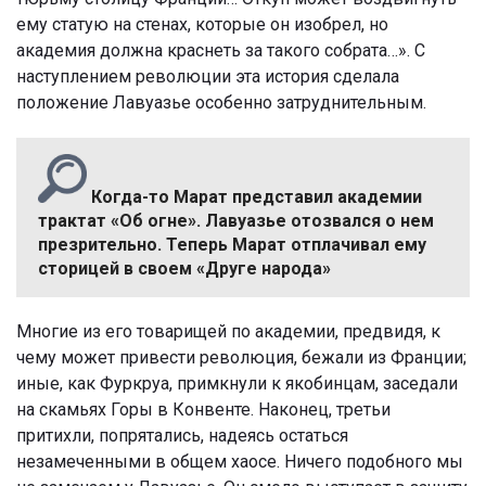
ему статую на стенах, которые он изобрел, но
академия должна краснеть за такого собрата…». С
наступлением революции эта история сделала
положение Лавуазье особенно затруднительным.
Когда-то Марат представил академии
трактат «Об огне». Лавуазье отозвался о нем
презрительно. Теперь Марат отплачивал ему
сторицей в своем «Друге народа»
Многие из его товарищей по академии, предвидя, к
чему может привести революция, бежали из Франции;
иные, как Фуркруа, примкнули к якобинцам, заседали
на скамьях Горы в Конвенте. Наконец, третьи
притихли, попрятались, надеясь остаться
незамеченными в общем хаосе. Ничего подобного мы