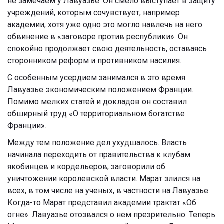
не замечаем у Лавуазье. Он смело выступает в защиту
учреждений, которым сочувствует, например
академии, хотя уже одно это могло навлечь на него
обвинение в «заговоре против республики». Он
спокойно продолжает свою деятельность, оставаясь
сторонником реформ и противником насилия.
С особенным усердием занимался в это время
Лавуазье экономическим положением Франции.
Помимо мелких статей и докладов он составил
обширный труд «О территориальном богатстве
Франции».
Между тем положение дел ухудшалось. Власть
начинала переходить от правительства к клубам
якобинцев и кордельеров; заговорили об
уничтожении королевской власти. Марат злился на
всех, в том числе на ученых, в частности на Лавуазье.
Когда-то Марат представил академии трактат «Об
огне». Лавуазье отозвался о нем презрительно. Теперь