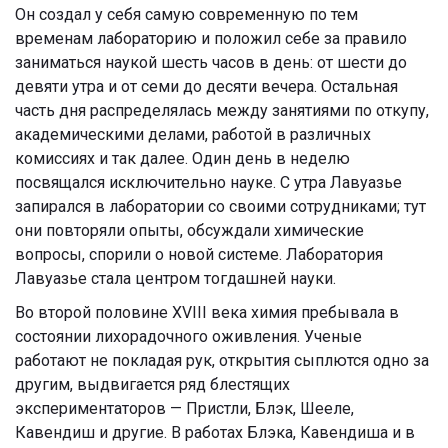
Он создал у себя самую современную по тем
временам лабораторию и положил себе за правило
заниматься наукой шесть часов в день: от шести до
девяти утра и от семи до десяти вечера. Остальная
часть дня распределялась между занятиями по откупу,
академическими делами, работой в различных
комиссиях и так далее. Один день в неделю
посвящался исключительно науке. С утра Лавуазье
запирался в лаборатории со своими сотрудниками; тут
они повторяли опыты, обсуждали химические
вопросы, спорили о новой системе. Лаборатория
Лавуазье стала центром тогдашней науки.
Во второй половине XVIII века химия пребывала в
состоянии лихорадочного оживления. Ученые
работают не покладая рук, открытия сыплются одно за
другим, выдвигается ряд блестящих
экспериментаторов — Пристли, Блэк, Шееле,
Кавендиш и другие. В работах Блэка, Кавендиша и в