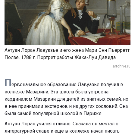
Антуан Лоран Лавуазье и его жена Мари Энн Пьерретт
Ползе, 1788 г. Портрет работы Жака-Луи Давида
artchive.ru
П
ервоначальное образование Лавуазье получил в
коллеже Мазарини. Эта школа была устроена
кардиналом Мазарини для детей из знатных семей, но
в нее принимали экстернов и из других сословий. Она
была самой популярной школой в Париже.
Антуан Лоран учился отлично. Сначала он мечтал о
литературной славе и еще в коллеже начал писать