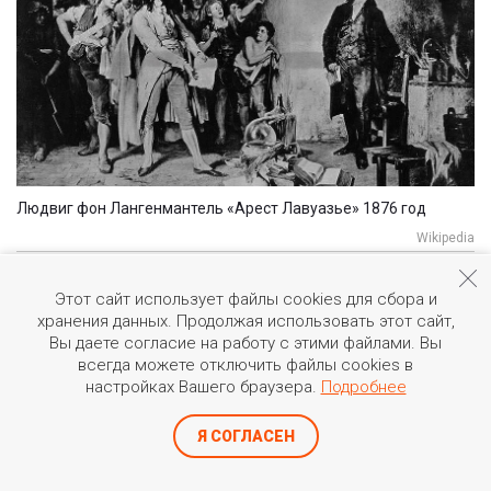
Людвиг фон Лангенмантель «Арест Лавуазье» 1876 год
Wikipedia
Этот сайт использует файлы cookies для сбора и
РЕВОЛЮЦИЯ НЕ НУЖДАЕТСЯ В УЧЕНЫХ
хранения данных. Продолжая использовать этот сайт,
Вы даете согласие на работу с этими файлами. Вы
В 1791 году был уничтожен Генеральный откуп. В 1793
всегда можете отключить файлы cookies в
настройках Вашего браузера.
Подробнее
году поступило предложение назначить комиссию для
исследования преступлений, обманов и грабежей
Я СОГЛАСЕН
откупа. Конвент издал декрет об аресте откупщиков
24 ноября. В тюрьме Лавуазье работал над