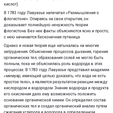
кислот).
В 1783 году Лавуазье напечатал «Размышления о
флогистоне». Опираясь на свои открытия, он
доказывает полнейшую ненужность теории
флогистона. Без нее факты объясняются ясно и просто;
с нею начинается бесконечная путаница.
Однако и новая теория еще натыкалась на многие
затруднения. Объяснение процессов дыхания, горения
органических тел, образования солей не могло быть
полным, пока не объяснилась роль водорода в этих
процессах. В 1783 году Лавуазье представил академии
«мемуар, имеющий целью доказать, что вода не есть
простое тело», а является результатом реакции между
кислородом и водородом. Знание водорода и продукта
его окисления дало ему возможность положить
основание органической химии. Он определил состав
органических тел и создал органический анализ путем
сжигания углерода и водорода в определенном