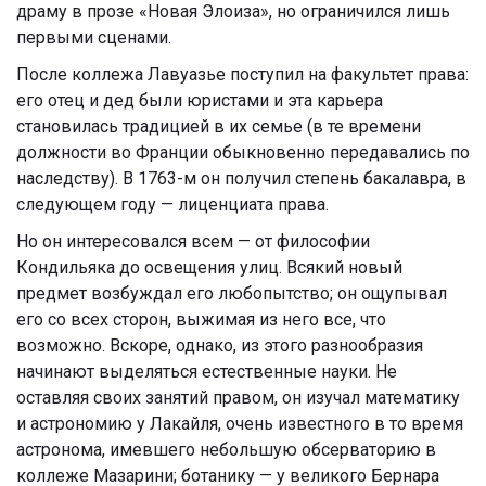
драму в прозе «Новая Элоиза», но ограничился лишь
первыми сценами.
После коллежа Лавуазье поступил на факультет права:
его отец и дед были юристами и эта карьера
становилась традицией в их семье (в те времени
должности во Франции обыкновенно передавались по
наследству). В 1763-м он получил степень бакалавра, в
следующем году — лиценциата права.
Но он интересовался всем — от философии
Кондильяка до освещения улиц. Всякий новый
предмет возбуждал его любопытство; он ощупывал
его со всех сторон, выжимая из него все, что
возможно. Вскоре, однако, из этого разнообразия
начинают выделяться естественные науки. Не
оставляя своих занятий правом, он изучал математику
и астрономию у Лакайля, очень известного в то время
астронома, имевшего небольшую обсерваторию в
коллеже Мазарини; ботанику — у великого Бернара