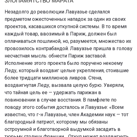
ЗЛОПАМЯТСТВО МАРАТА
Незадолго до революции Лавуазье сделался
предметом ожесточенных нападок за один из своих
проектов, касавшихся откупной системы. В то время
каждый товар, ввозимый в Париж, должен был
оплачиваться пошлиной, но, разумеется, множество их
провозилось контрабандой. Лавуазье пришла в голову
несчастная мысль: обнести Париж заставой.
Исполнение этого проекта было поручено некоему
Леду, который воздвиг целые укрепления, стоившие
более тридцати миллионов ливров. Стена,
воздвигнутая Леду, вызвала целую бурю. Уверяли,
что тайная цель ее — удержать парижан в
повиновении в случае восстания. В памфлете по
поводу этого события досталось и Лавуазье: «Всем
известно, что г-н Лавуазье, член Академии наук — тот
благородный патриот, которому мы обязаны
остроумной и благотворной выдумкой засадить в
тюрьму столицу Франции… Откуп может воздвигнуть