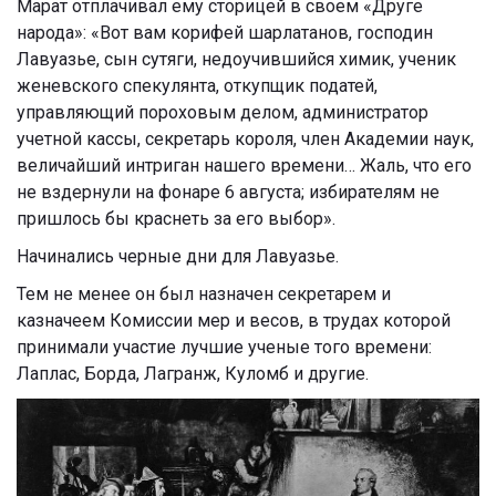
Марат отплачивал ему сторицей в своем «Друге
народа»: «Вот вам корифей шарлатанов, господин
Лавуазье, сын сутяги, недоучившийся химик, ученик
женевского спекулянта, откупщик податей,
управляющий пороховым делом, администратор
учетной кассы, секретарь короля, член Академии наук,
величайший интриган нашего времени… Жаль, что его
не вздернули на фонаре 6 августа; избирателям не
пришлось бы краснеть за его выбор».
Начинались черные дни для Лавуазье.
Тем не менее он был назначен секретарем и
казначеем Комиссии мер и весов, в трудах которой
принимали участие лучшие ученые того времени:
Лаплас, Борда, Лагранж, Куломб и другие.