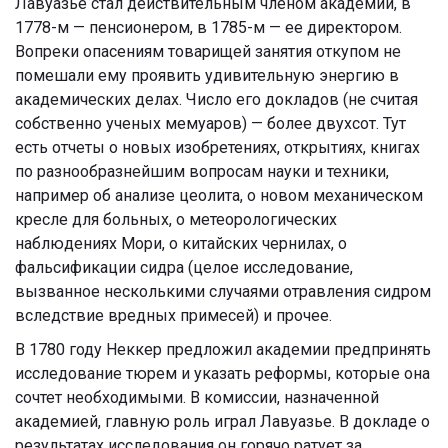
Лавуазье стал действительным членом академии, в
1778-м — пенсионером, в 1785-м — ее директором.
Вопреки опасениям товарищей занятия откупом не
помешали ему проявить удивительную энергию в
академических делах. Число его докладов (не считая
собственно ученых мемуаров) — более двухсот. Тут
есть отчеты о новых изобретениях, открытиях, книгах
по разнообразнейшим вопросам науки и техники,
например об анализе цеолита, о новом механическом
кресле для больных, о метеорологических
наблюдениях Мори, о китайских чернилах, о
фальсификации сидра (целое исследование,
вызванное несколькими случаями отравления сидром
вследствие вредных примесей) и прочее.
В 1780 году Неккер предложил академии предпринять
исследование тюрем и указать реформы, которые она
сочтет необходимыми. В комиссии, назначенной
академией, главную роль играл Лавуазье. В докладе о
результатах исследования он горячо ратует за