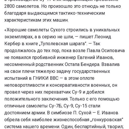
2800 самолетов. Но произошло это отнюдь не только
благодаря выдающимся тактико-техническим
характеристикам этих машин.
«Хорошие самолеты Сухого строились в уникальных
экземплярах, а в серию не шли, — пишет Леонид
Кербер в книге „Туполевская шарага”. — Так
продолжалось до тех пор, пока возле Павла Осиповича
не появился пробивной инженер Евгений Иванов,
несомненный родственник Остапа Бендера. Взвалив
на свои плечи тяжелую задачу государственных
испытаний в ГНИКИ ВВС — в этом оплоте
неповоротливости и консервативности военных, он
провел через них перехватчик Су-9 и добился
положительного заключения. Только с его помощью
отличные самолеты Су-7Б, Су-9, Су-15 стали
достоянием армии. В симбиозе П. Сухой — Е. Иванов
обрела себя наиболее жизнеспособная „гонкуровская”
система нашего времени. Один, беспартийный, творил;