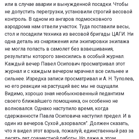
или в случае аварии и вынужденной посадки. Чтобы
не допустить перегрузки, установили строгий весовой
контроль. В одном из ангаров подмосковного
аэродрома нам отвели участок. Туда поставили весы,
стол и посадили техника из весовой бригады ЦАГИ. Ни
одна деталь из снаряжения или экипировки экипажа
не могла попасть в самолет без взвешивания,
результаты которого заносились в особый журнал.
Каждый вечер Павел Осипович просматривал этот
журнал и с каждым вечером мрачнел все сильнее и
сильнее. Изредка записи просматривал и А. Н. Туполев,
но его реакции на растущий вес мы не ощущали.
Видимо, хорошо зная необыкновенный педантизм
своего ближайшего помощника, он особенно не
волновался. Однако наступило время, когда
сдержанности Павла Осиповича наступил предел. И в
один из вечеров Сухой „взорвался”. Должен сказать,
что я видел этот взрыв, пожалуй, единственный раз за
десять лет совместной работы. Но даже в этом