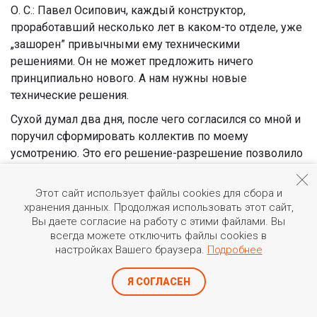
О. С.: Павел Осипович, каждый конструктор,
проработавший несколько лет в каком-то отделе, уже
„зашорен” привычными ему техническими
решениями. Он не может предложить ничего
принципиально нового. А нам нужны новые
технические решения.
Сухой думал два дня, после чего согласился со мной и
поручил сформировать коллектив по моему
усмотрению. Это его решение-разрешение позволило
привести в КБ наиболее талантливую молодежь из
МАИ».
Этот сайт использует файлы cookies для сбора и
хранения данных. Продолжая использовать этот сайт,
Эксперимент с привлечением в КБ молодых
Вы даете согласие на работу с этими файлами. Вы
специалистов себя оправдал. Итогом работы
всегда можете отключить файлы cookies в
творчески «заряженных» и жаждущих
настройках Вашего браузера.
Подробнее
самоутверждения новых сотрудников КБ стали
проекты фронтового бомбардировщика Су-24,
Я СОГЛАСЕН
штурмовика Су-25 и истребителя Су-27, которые и
сегодня, спустя почти полвека, состоят на вооружении