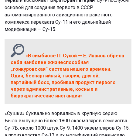
первый космонавт мира
Юрий Гагарин
. Су-9 послужит
основой для создания первого в СССР
автоматизированного авиационного ракетного
комплекса перехвата Су-11 и его дальнейшей
модификации — Су-15.
«В симбиозе П. Сухой — Е. Иванов обрела
себя наиболее жизнеспособная
„гонкуровская” система нашего времени.
Один, беспартийный, творил; другой,
партийный босс, пробивал продукт первого
через административные, косные и
бюрократические инстанции»
«Сушки» буквально ворвались в крупную серию.
Было выпущено более 1800 экземпляров семейства
Су-7Б, около 1000 штук Су-9, 1400 экземпляров Су-15,
а производство Су-17 и их модификаций превысило