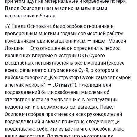
при этом идут на материальные и карьерные потери.
Павел Осипович назначает их начальниками
направлений и бригад.
«У Павла Осиповича было особое отношение к
проверенным многими годами совместной работы
помощникам-единомышленникам, — пишет Моисей
Локшин. — Это отношение он определил в период
возникших впервые в истории ОКБ Сухого
масштабных неприятностей в эксплуатации (скорее
всего, речь идет о штурмовике Су-9, о котором в
войсках говорили: „Конструктор Сухой, самолет сырой,
а летчик мокрый”. —
„Стимул”
). Руководители
подразделений были озабочены мыслями об
ответственности за выявленные в эксплуатации
недостатки, и о возможных оргвыводах. Павел
Осипович собрал практически всех руководителей
подразделений и сказал примерно следующее: „Я
представляю себе, кто из вас на что способен, знаю
ваши недостатки. Допускаю, что некоторые из