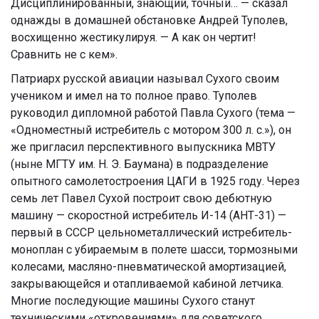
Дисциплинированный, знающий, точный… — сказал
однажды в домашней обстановке Андрей Туполев,
восхищенно жестикулируя. — А как он чертит!
Сравнить не с кем».
Патриарх русской авиации называл Сухого своим
учеником и имел на то полное право. Туполев
руководил дипломной работой Павла Сухого (тема —
«Одноместный истребитель с мотором 300 л. с.»), он
же пригласил перспективного выпускника МВТУ
(ныне МГТУ им. Н. Э. Баумана) в подразделение
опытного самолетостроения ЦАГИ в 1925 году. Через
семь лет Павел Сухой построит свою дебютную
машину — скоростной истребитель И-14 (АНТ-31) —
первый в СССР цельнометаллический истребитель-
моноплан с убираемым в полете шасси, тормозными
колесами, масляно-пневматической амортизацией,
закрывающейся и отапливаемой кабиной летчика.
Многие последующие машины Сухого станут
техническими «откровениями» для советского