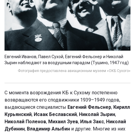
Евгений Иванов, Павел Сухой, Евгений Фельснер и Николай
Зырин наблюдают за воздушным парадом (Тушино, 1947 год)
Фотография предоставлена авиационным музеем «ОКБ Сухого»
С момента возрождения КБ к Сухому постепенно
возвращаются его сподвижники 1939–1949 годов,
выдающиеся специалисты
Евгений Фельснер
,
Кирилл
Курьянский
,
Исаак Беславский
,
Николай Зырин
,
Николай Поленов
,
Михаил Зуев
,
Илья Закс
,
Николай
Дубинин
,
Владимир Алыбин
и другие. Многие из них