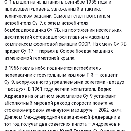
С-1 вышел на испытания в сентябре 1955 года и
превзошел уровень, заложенный в тактико-
техническом задании. Самолет стал прототипом
истребителя Су-7, а затем истребителя-
бомбардировщика Су-7Б, на протяжении нескольких
десятилетий остававшегося главным ударным
комплексом фронтовой авиации СССР. На смену Су-7Б
придет Су-17 — первая в Союзе боевая машина с
изменяемой геометрией крыла.
В 1956 году в небо поднимется истребитель-
перехватчик с треугольным крылом Т-3 — концепт
Су-9, вооруженного управляемыми ракетами «воздух
—воздух». В 1961 году летчик-испытатель
Борис
Адрианов
на опытном экземпляре Су-9 установит
абсолютный мировой рекорд скорости полета на
стокилометровом замкнутом маршруте — 2092 км/ч.
Диплом Международной авиационной федерации в
тот год получат два советских пилота — Андрианов и