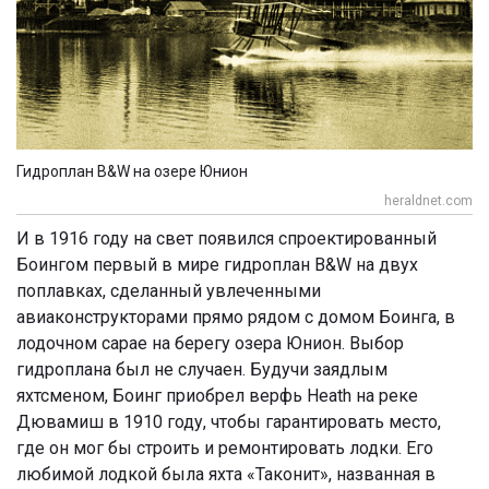
Гидроплан B&W на озере Юнион
heraldnet.com
И в 1916 году на свет появился спроектированный
Боингом первый в мире гидроплан B&W на двух
поплавках, сделанный увлеченными
авиаконструкторами прямо рядом с домом Боинга, в
лодочном сарае на берегу озера Юнион. Выбор
гидроплана был не случаен. Будучи заядлым
яхтсменом, Боинг приобрел верфь Heath на реке
Дювамиш в 1910 году, чтобы гарантировать место,
где он мог бы строить и ремонтировать лодки. Его
любимой лодкой была яхта «Таконит», названная в