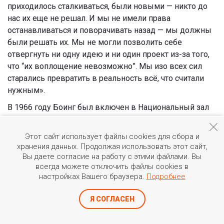
приходилось сталкиваться, были новыми — никто до
нас их еще не решал. И мы не имели права
останавливаться и поворачивать назад — мы должны
были решать их. Мы не могли позволить себе
отвергнуть ни одну идею и ни один проект из-за того,
что “их воплощение невозможно”. Мы изо всех сил
старались превратить в реальность всё, что считали
нужным».
В 1966 году Боинг был включен в Национальный зал
славы авиации.
Этот сайт использует файлы cookies для сбора и
хранения данных. Продолжая использовать этот сайт,
Секреты успеха от Уильяма Эдварда Боинга
Вы даете согласие на работу с этими файлами. Вы
выглядят просто:
всегда можете отключить файлы cookies в
настройках Вашего браузера.
Подробнее
1. Заработайте денег там, где это сделать легко.
2. Найдите увлечение, которое станет для вас смыслом
Я СОГЛАСЕН
жизни.