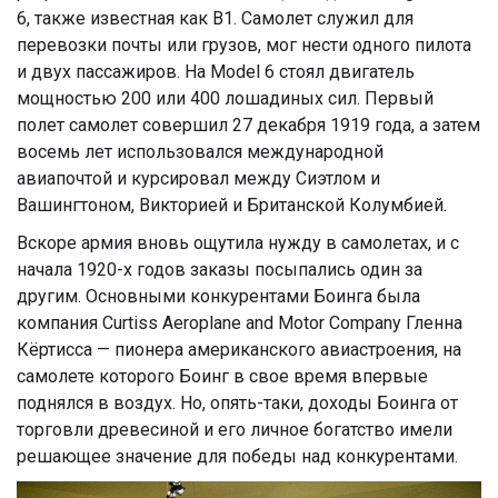
6, также известная как B1. Самолет служил для
перевозки почты или грузов, мог нести одного пилота
и двух пассажиров. На Model 6 стоял двигатель
мощностью 200 или 400 лошадиных сил. Первый
полет самолет совершил 27 декабря 1919 года, а затем
восемь лет использовался международной
авиапочтой и курсировал между Сиэтлом и
Вашингтоном, Викторией и Британской Колумбией.
Вскоре армия вновь ощутила нужду в самолетах, и с
начала 1920-х годов заказы посыпались один за
другим. Основными конкурентами Боинга была
компания Curtiss Aeroplane and Motor Company Гленна
Кёртисса — пионера американского авиастроения, на
самолете которого Боинг в свое время впервые
поднялся в воздух. Но, опять-таки, доходы Боинга от
торговли древесиной и его личное богатство имели
решающее значение для победы над конкурентами.