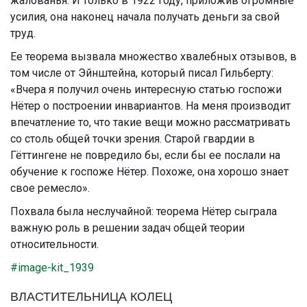
жалованья. И только в 1922 году, приложив огромные
усилия, она наконец начала получать деньги за свой
труд.
Ее теорема вызвала множество хвалебных отзывов, в
том числе от Эйнштейна, который писал Гильберту:
«Вчера я получил очень интересную статью госпожи
Нётер о построении инвариантов. На меня производит
впечатление то, что такие вещи можно рассматривать
со столь общей точки зрения. Старой гвардии в
Гёттингене не повредило бы, если бы ее послали на
обучение к госпоже Нётер. Похоже, она хорошо знает
свое ремесло».
Похвала была неслучайной: теорема Нётер сыграла
важную роль в решении задач общей теории
относительности.
#image-kit_1939
ВЛАСТИТЕЛЬНИЦА КОЛЕЦ