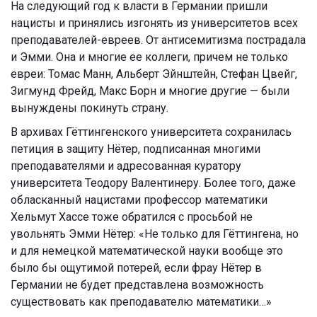
На следующий год к власти в Германии пришли
нацисты и принялись изгонять из университетов всех
преподавателей-евреев. От антисемитизма пострадала
и Эмми. Она и многие ее коллеги, причем не только
евреи: Томас Манн, Альберт Эйнштейн, Стефан Цвейг,
Зигмунд Фрейд, Макс Борн и многие другие — были
вынуждены покинуть страну.
В архивах Гёттингенского университета сохранилась
петиция в защиту Нётер, подписанная многими
преподавателями и адресованная куратору
университета Теодору Валентинеру. Более того, даже
обласканный нацистами профессор математики
Хельмут Хассе тоже обратился с просьбой не
увольнять Эмми Нётер: «Не только для Гёттингена, но
и для немецкой математической науки вообще это
было бы ощутимой потерей, если фрау Нётер в
Германии не будет представлена возможность
существовать как преподавателю математики…»