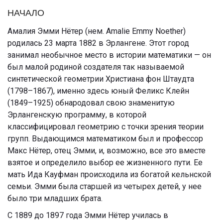
НАЧАЛО
Амалия Эмми Нётер (нем. Amalie Emmy Noether)
родилась 23 марта 1882 в Эрлангене. Этот город
занимал необычное место в истории математики — он
был малой родиной создателя так называемой
синтетической геометрии Христиана фон Штаудта
(1798–1867), именно здесь юный Феликс Клейн
(1849–1925) обнародовал свою знаменитую
Эрлангенскую программу, в которой
классифицировал геометрию с точки зрения теории
групп. Выдающимся математиком был и профессор
Макс Нётер, отец Эмми, и, возможно, все это вместе
взятое и определило выбор ее жизненного пути. Ее
мать Ида Кауфман происходила из богатой кельнской
семьи. Эмми была старшей из четырех детей, у нее
было три младших брата.
С 1889 до 1897 года Эмми Нётер училась в