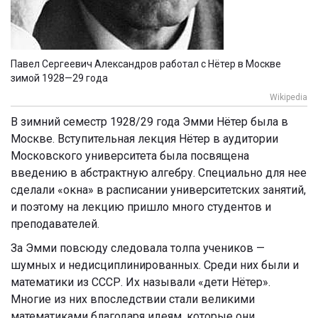
Павел Сергеевич Александров работал с Нётер в Москве
зимой 1928—29 года
Wikipedia
В зимний семестр 1928/29 года Эмми Нётер была в
Москве. Вступительная лекция Нётер в аудитории
Московского университета была посвящена
введению в абстрактную алгебру. Специально для нее
сделали «окна» в расписании университетских занятий,
и поэтому на лекцию пришло много студентов и
преподавателей.
За Эмми повсюду следовала толпа учеников —
шумных и недисциплинированных. Среди них были и
математики из СССР. Их называли «дети Нётер».
Многие из них впоследствии стали великими
математиками благодаря идеям, которые они