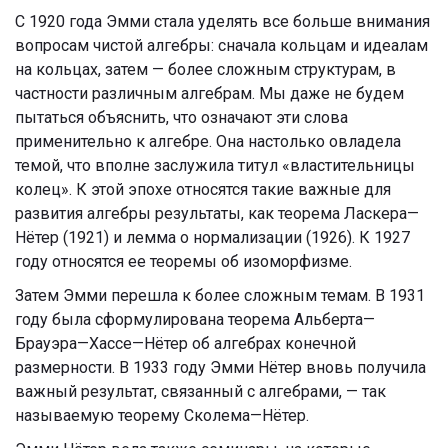
С 1920 года Эмми стала уделять все больше внимания
вопросам чистой алгебры: сначала кольцам и идеалам
на кольцах, затем — более сложным структурам, в
частности различным алгебрам. Мы даже не будем
пытаться объяснить, что означают эти слова
применительно к алгебре. Она настолько овладела
темой, что вполне заслужила титул «властительницы
колец». К этой эпохе относятся такие важные для
развития алгебры результаты, как теорема Ласкера—
Нётер (1921) и лемма о нормализации (1926). К 1927
году относятся ее теоремы об изоморфизме.
Затем Эмми перешла к более сложным темам. В 1931
году была сформулирована теорема Альберта—
Брауэра—Хассе—Нётер об алгебрах конечной
размерности. В 1933 году Эмми Нётер вновь получила
важный результат, связанный с алгебрами, — так
называемую теорему Сколема—Нётер.