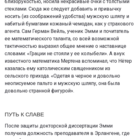
близорукостью, носила некрасивые очки с толстыми
стеклами. Сюда же следует добавить и привычку
носить (из соображений удобства) мужскую шляпу и
набитый бумагами кожаный чемодан, как у страхового
агента. Сам Герман Вейль, ученик Эмми и почитатель
ее математического таланта, со всей возможной
тактичностью выразил общее мнение о наставнице
словами: «Грации не стояли у ее колыбели». А внук
известного математика Мертена вспоминал, что Нётер
казалась ему католическим священником из
сельского прихода. «Одетая в черное и довольно
неописуемое пальто и мужскую шляпу, она была
довольно странной фигурой».
ПУТЬ К СЛАВЕ
После защиты докторской диссертации Эмми
получила должность преподавателя в Эрлангене, где