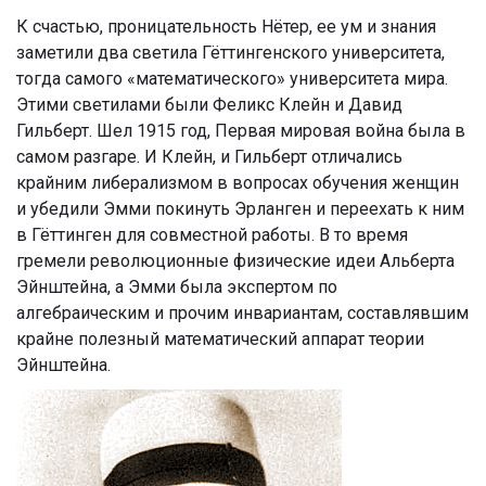
К счастью, проницательность Нётер, ее ум и знания
заметили два светила Гёттингенского университета,
тогда самого «математического» университета мира.
Этими светилами были Феликс Клейн и Давид
Гильберт. Шел 1915 год, Первая мировая война была в
самом разгаре. И Клейн, и Гильберт отличались
крайним либерализмом в вопросах обучения женщин
и убедили Эмми покинуть Эрланген и переехать к ним
в Гёттинген для совместной работы. В то время
гремели революционные физические идеи Альберта
Эйнштейна, а Эмми была экспертом по
алгебраическим и прочим инвариантам, составлявшим
крайне полезный математический аппарат теории
Эйнштейна.