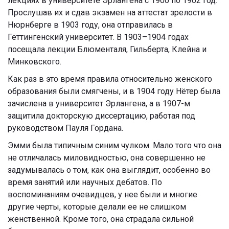
лекциях в университете Эрлангена с 1900 по 1902 год.
Прослушав их и сдав экзамен на аттестат зрелости в
Нюрнберге в 1903 году, она отправилась в
Гёттингенский университет. В 1903–1904 годах
посещала лекции Блюменталя, Гильберта, Клейна и
Минковского.
Как раз в это время правила относительно женского
образования были смягчены, и в 1904 году Нётер была
зачислена в университет Эрлангена, а в 1907-м
защитила докторскую диссертацию, работая под
руководством Пауля Гордана.
Эмми была типичным синим чулком. Мало того что она
не отличалась миловидностью, она совершенно не
задумывалась о том, как она выглядит, особенно во
время занятий или научных дебатов. По
воспоминаниям очевидцев, у нее были и многие
другие черты, которые делали ее не слишком
женственной. Кроме того, она страдала сильной