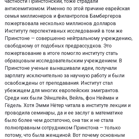
частности Принстонский, тоже страдали
антисемитизмом. Именно по этой причине еврейская
семья миллионеров и филантропов Бамбергеров
пожертвовала несколько миллионов долларов
Институту перспективных исследований в том же
Принстоне — совершенно нейтральному учреждению,
свободному от подобных предрассудков. Это
пожертвование в итоге помогло институту стать
образцовым исследовательским учреждением. В
Принстоне ученые вынашивали идеи, получали
зарплату исключительно за научную работу и были
освобождены от преподавания. Институт стал
убежищем для многих европейских эмигрантов.
Среди них были Эйнштейн, Вейль, фон Нейман и
Гёдель. Хотя Эмми Нётер читала в институте лекции и
проводила семинары, да и ее заслуг в математике
было более чем достаточно, она так и не стала
полноправным сотрудником Принстона — только
потому, что была женщиной. Вот почему основным