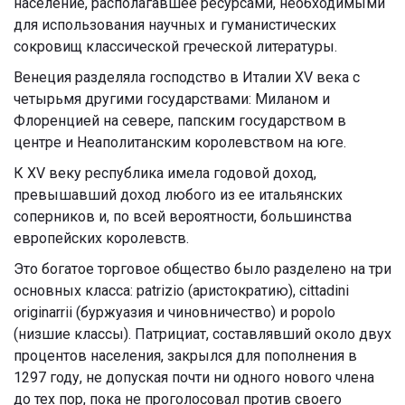
население, располагавшее ресурсами, необходимыми
для использования научных и гуманистических
сокровищ классической греческой литературы.
Венеция разделяла господство в Италии XV века с
четырьмя другими государствами: Миланом и
Флоренцией на севере, папским государством в
центре и Неаполитанским королевством на юге.
К XV веку республика имела годовой доход,
превышавший доход любого из ее итальянских
соперников и, по всей вероятности, большинства
европейских королевств.
Это богатое торговое общество было разделено на три
основных класса: patrizio (аристократию), cittadini
originarrii (буржуазия и чиновничество) и popolo
(низшие классы). Патрициат, составлявший около двух
процентов населения, закрылся для пополнения в
1297 году, не допуская почти ни одного нового члена
до тех пор, пока не проголосовал против своего