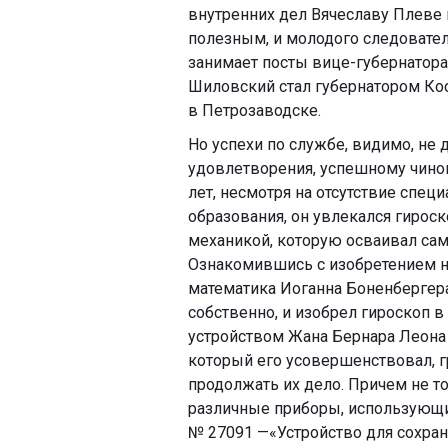
внутренних дел Вячеславу Плеве 
полезным, и молодого следовател
занимает посты вице-губернатора 
Шиловский стал губернатором Кос
в Петрозаводске.
Но успехи по службе, видимо, не 
удовлетворения, успешному чино
лет, несмотря на отсутствие спец
образования, он увлекался гирос
механикой, которую осваивал сам
Ознакомившись с изобретением 
математика Иоганна Боненбергера
собственно, и изобрел гироскоп в 
устройством Жана Бернара Леона 
который его усовершенствовал, г
продолжать их дело. Причем не то
различные приборы, использующие
№ 27091 —«Устройство для сохран