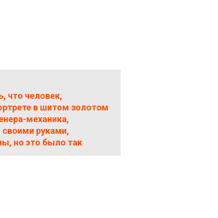
, что человек,
ортрете в шитом золотом
енера-механика,
 своими руками,
ы, но это было так