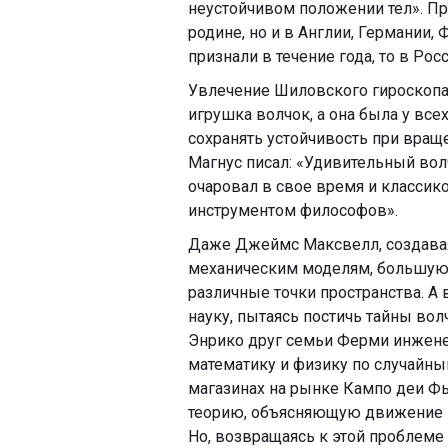
неустойчивом положении тел». Пр
родине, но и в Англии, Германии,
признали в течение года, то в Рос
Увлечение Шиловского гироскопам
игрушка волчок, а она была у всех
сохранять устойчивость при вра
Магнус писал: «Удивительный вол
очаровал в свое время и классик
инструментом философов».
Даже Джеймс Максвелл, создавая
механическим моделям, большую 
различные точки пространства. А
науку, пытаясь постичь тайны вол
Энрико друг семьи Ферми инжене
математику и физику по случайны
магазинах на рынке Кампо деи Фьор
теорию, объясняющую движение во
Но, возвращаясь к этой проблеме 