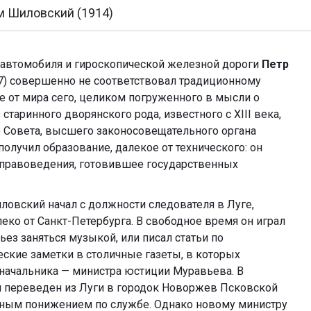
м Шиловский (1914)
 автомобиля и гироскопической железной дороги
Петр
957) совершенно не соответствовал традиционному
е от мира сего, целиком погруженного в мысли о
таринного дворянского рода, известного с XIII века,
о Совета, высшего законосовещательного органа
олучил образование, далекое от технического: он
правоведения, готовившее государственных
овский начал с должности следователя в Луге,
ко от Санкт-Петербурга. В свободное время он играл
ез заняться музыкой, или писал статьи по
ские заметки в столичные газеты, в которых
начальника — министра юстиции Муравьева. В
л переведен из Луги в городок Новоржев Псковской
льным понижением по службе. Однако новому министру