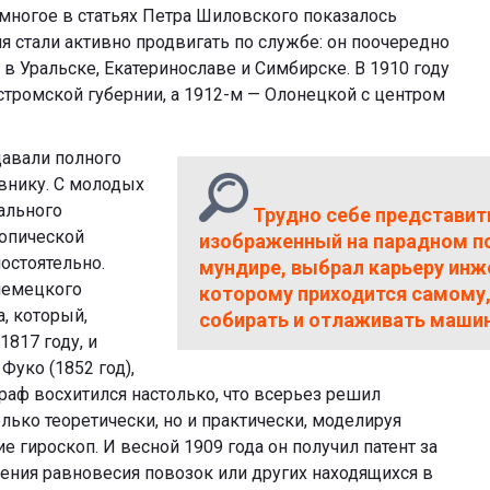
многое в статьях Петра Шиловского показалось
я стали активно продвигать по службе: он поочередно
в Уральске, Екатеринославе и Симбирске. В 1910 году
тромской губернии, а 1912-м — Олонецкой с центром
давали полного
внику. С молодых
иального
Трудно себе представить
копической
изображенный на парадном п
остоятельно.
мундире, выбрал карьеру инж
немецкого
которому приходится самому,
, который,
собирать и отлаживать машин
1817 году, и
Фуко (1852 год),
раф восхитился настолько, что всерьез решил
лько теоретически, но и практически, моделируя
 гироскоп. И весной 1909 года он получил патент за
ения равновесия повозок или других находящихся в