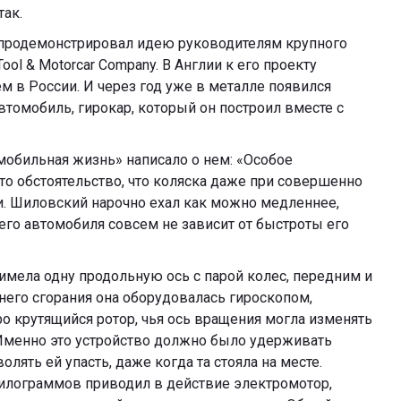
так.
 продемонстрировал идею руководителям крупного
ol & Motorcar Company. В Англии к его проекту
м в России. И через год уже в металле появился
томобиль, гирокар, который он построил вместе с
мобильная жизнь» написало о нем: «Особое
о обстоятельство, что коляска даже при совершенно
ти. Шиловский нарочно ехал как можно медленнее,
 его автомобиля совсем не зависит от быстроты его
мела одну продольную ось с парой колес, передним и
него сгорания она оборудовалась гироскопом,
о крутящийся ротор, чья ось вращения могла изменять
 Именно это устройство должно было удерживать
лять ей упасть, даже когда та стояла на месте.
илограммов приводил в действие электромотор,