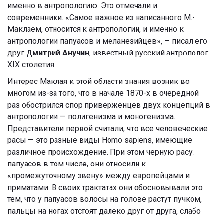
именно в антропологию. Это отмечали и
современники. «Самое важное из написанного М.-
Маклаем, относится к антропологии, и именно к
антропологии папуасов и меланезийцев», — писал его
друг
Дмитрий Анучин
, известный русский антрополог
XIX столетия.
Интерес Маклая к этой области знания возник во
многом из-за того, что в начале 1870-х в очередной
раз обострился спор приверженцев двух концепций в
антропологии — полигенизма и моногенизма.
Представители первой считали, что все человеческие
расы — это разные виды Homo sapiens, имеющие
различное происхождение. При этом черную расу,
папуасов в том числе, они относили к
«промежуточному звену» между европейцами и
приматами. В своих трактатах они обосновывали это
тем, что у папуасов волосы на голове растут пучком,
пальцы на ногах отстоят далеко друг от друга, слабо