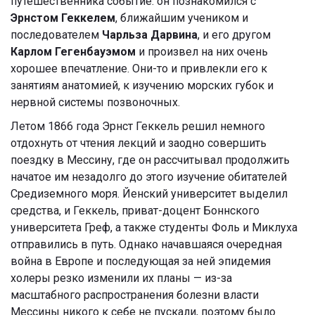
путешественника событие: он познакомился с
Эрнстом Геккелем
, ближайшим учеником и
последователем
Чарльза Дарвина
, и его другом
Карлом Гегенбауэмом
и произвел на них очень
хорошее впечатление. Они-то и привлекли его к
занятиям анатомией, к изучению морских губок и
нервной системы позвоночных.
Летом 1866 года Эрнст Геккель решил немного
отдохнуть от чтения лекций и заодно совершить
поездку в Мессину, где он рассчитывал продолжить
начатое им незадолго до этого изучение обитателей
Средиземного моря. Йенский университет выделил
средства, и Геккель, приват-доцент Боннского
университета Греф, а также студенты Фоль и Миклуха
отправились в путь. Однако начавшаяся очередная
война в Европе и последующая за ней эпидемия
холеры резко изменили их планы — из-за
масштабного распространения болезни власти
Мессины никого к себе не пускали, поэтому было