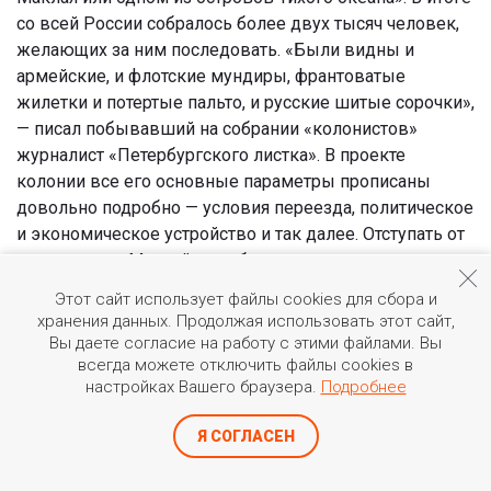
со всей России собралось более двух тысяч человек,
желающих за ним последовать. «Были видны и
армейские, и флотские мундиры, франтоватые
жилетки и потертые пальто, и русские шитые сорочки»,
— писал побывавший на собрании «колонистов»
журналист «Петербургского листка». В проекте
колонии все его основные параметры прописаны
довольно подробно — условия переезда, политическое
и экономическое устройство и так далее. Отступать от
намеченного Маклай не собирается, «никакое решение
комиссии, ни даже высочайший отказ не повлияют на
Этот сайт использует файлы cookies для сбора и
мое решение поселиться на острове Тихого океана,
хранения данных. Продолжая использовать этот сайт,
хотя и изменят образ осуществления моих планов…» —
Вы даете согласие на работу с этими файлами. Вы
записывает он в своем дневнике. Наконец Александр
всегда можете отключить файлы cookies в
настройках Вашего браузера.
Подробнее
III все-таки «изъявил высочайшее согласие на мое
предложение поднять русский флаг на некоторых, еще
Я СОГЛАСЕН
не занятых другими державами, островах Тихого
океана». Финансироваться все предприятие должно