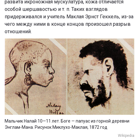
развита икроножная мускулатура, кожа отличается
особой шершавостью и т. п. Таких взглядов
придерживался и учитель Маклая Эрнст Геккель, из-за
чего между ними в конце концов произошел разрыв
отношений.
Мальчик Налай 10—11 лет. Боге — папуас из горной деревни
Энглам-Мана. Рисунок Миклухо-Маклая, 1872 год
Wikipedia