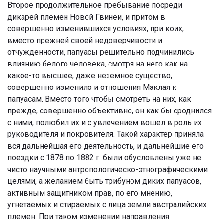
Второе продолжительное пребывание посреди
дикарей племен Новой Гвинеи, и притом в
совершенно изменившихся условиях, при коих,
вместо прежней своей недоверчивости и
отчужденности, папуасы решительно подчинились
влиянию белого человека, смотря на него как на
какое-то высшее, даже неземное существо,
совершенно изменило и отношения Маклая к
папуасам. Вместо того чтобы смотреть на них, как
прежде, совершенно объективно, он как бы сроднился
с ними, полюбил их и с увлечением вошел в роль их
руководителя и покровителя. Такой характер приняла
вся дальнейшая его деятельность, и дальнейшие его
поездки с 1878 по 1882 г. были обусловлены уже не
чисто научными антропологическо-этнографическими
целями, а желанием быть трибуном диких папуасов,
активным защитником прав, по его мнению,
угнетаемых и стираемых с лица земли австралийских
племен. При таком изменении направления