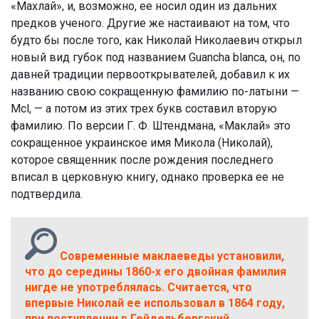
«Махлай», и, возможно, ее носил один из дальних
предков ученого. Другие же настаивают на том, что
будто бы после того, как Николай Николаевич открыл
новый вид губок под названием Guancha blanca, он, по
давней традиции первооткрывателей, добавил к их
названию свою сокращенную фамилию по-латыни —
Mcl, — а потом из этих трех букв составил вторую
фамилию. По версии Г. Ф. Штендмана, «Маклай» это
сокращенное украинское имя Микола (Николай),
которое священник после рождения последнего
вписал в церковную книгу, однако проверка ее не
подтвердила.
Современные маклаеведы установили,
что до середины 1860-х его двойная фамилия
нигде не употреблялась. Считается, что
впервые Николай ее использовал в 1864 году,
при поступлении в Гейдельбергский