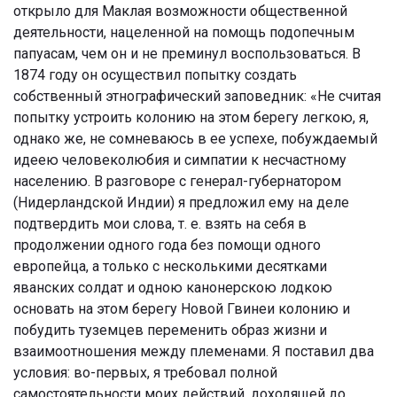
открыло для Маклая возможности общественной
деятельности, нацеленной на помощь подопечным
папуасам, чем он и не преминул воспользоваться. В
1874 году он осуществил попытку создать
собственный этнографический заповедник: «Не считая
попытку устроить колонию на этом берегу легкою, я,
однако же, не сомневаюсь в ее успехе, побуждаемый
идеею человеколюбия и симпатии к несчастному
населению. В разговоре с генерал-губернатором
(Нидерландской Индии) я предложил ему на деле
подтвердить мои слова, т. е. взять на себя в
продолжении одного года без помощи одного
европейца, а только с несколькими десятками
яванских солдат и одною канонерскою лодкою
основать на этом берегу Новой Гвинеи колонию и
побудить туземцев переменить образ жизни и
взаимоотношения между племенами. Я поставил два
условия: во-первых, я требовал полной
самостоятельности моих действий, доходящей до