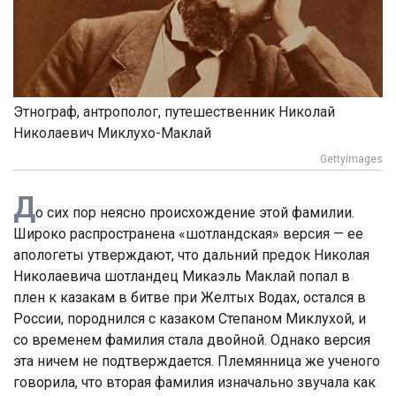
Этнограф, антрополог, путешественник Николай
Николаевич Миклухо-Маклай
Gettyimages
Д
о сих пор неясно происхождение этой фамилии.
Широко распространена «шотландская» версия — ее
апологеты утверждают, что дальний предок Николая
Николаевича шотландец Микаэль Маклай попал в
плен к казакам в битве при Желтых Водах, остался в
России, породнился с казаком Степаном Миклухой, и
со временем фамилия стала двойной. Однако версия
эта ничем не подтверждается. Племянница же ученого
говорила, что вторая фамилия изначально звучала как