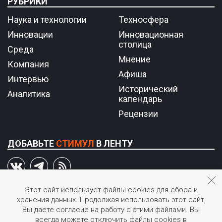
РУБРИКИ
Наука и технологии
Техносфера
Инновации
Инновационная
столица
Среда
Мнение
Компания
Афиша
Интервью
Исторический
Аналитика
календарь
Рецензии
ДОБАВЬТЕ
СТИМУЛ
В ЛЕНТУ
Этот сайт использует файлы cookies для сбора и
хранения данных. Продолжая использовать этот сайт,
© 2026 STIмул.
Вы даете согласие на работу с этими файлами. Вы
Журнал об инновациях в России.
всегда можете отключить файлы cookies в
Перепечатка или иное воспроизведение материалов