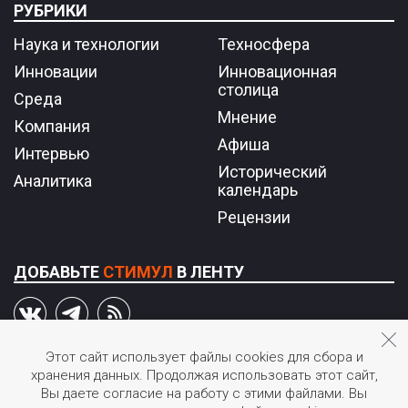
РУБРИКИ
Наука и технологии
Техносфера
Инновации
Инновационная
столица
Среда
Мнение
Компания
Афиша
Интервью
Исторический
Аналитика
календарь
Рецензии
ДОБАВЬТЕ
СТИМУЛ
В ЛЕНТУ
Этот сайт использует файлы cookies для сбора и
хранения данных. Продолжая использовать этот сайт,
© 2026 STIмул.
Вы даете согласие на работу с этими файлами. Вы
Журнал об инновациях в России.