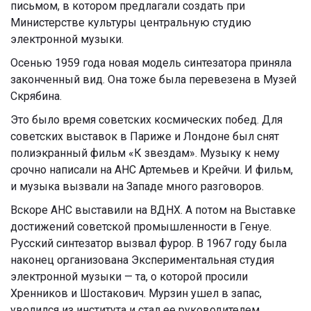
письмом, в котором предлагали создать при
Министерстве культуры центральную студию
электронной музыки.
Осенью 1959 года новая модель синтезатора приняла
законченный вид. Она тоже была перевезена в Музей
Скрябина.
Это было время советских космических побед. Для
советских выставок в Париже и Лондоне был снят
полиэкранный фильм «К звездам». Музыку к нему
срочно написали на АНС Артемьев и Крейчи. И фильм,
и музыка вызвали на Западе много разговоров.
Вскоре АНС выставили на ВДНХ. А потом на Выставке
достижений советской промышленности в Генуе.
Русский синтезатор вызвал фурор. В 1967 году была
наконец организована Экспериментальная студия
электронной музыки — та, о которой просили
Хренников и Шостакович. Мурзин ушел в запас,
уволился из института и стал ее руководителем.